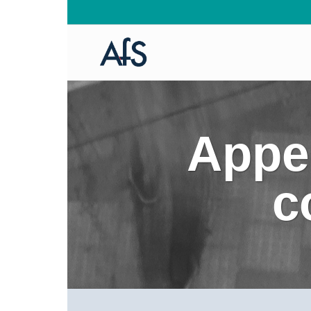
Appel
c