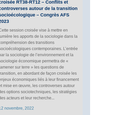
croisée RT38-RT12 – Conflits et
controverses autour de la transition
socioécologique – Congrès AFS
2023
Cette session croisée vise à mettre en
lumière les apports de la sociologie dans la
compréhension des transitions
socioécologiques contemporaines. L’entrée
par la sociologie de l’environnement et la
sociologie économique permettra de «
ramener sur terre » les questions de
transition, en abordant de façon croisée les
enjeux économiques liés à leur financement
et mise en œuvre, les controverses autour
des options sociotechniques, les stratégies
des acteurs et leur recherche...
12 novembre, 2022