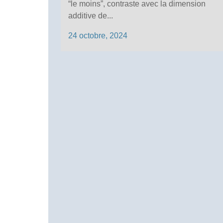
“le moins”, contraste avec la dimension
additive de...
24 octobre, 2024