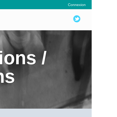
Connexion
ions /
ns