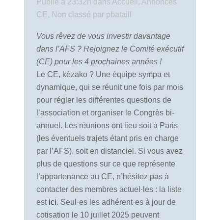
Publié à 23:32h
dans
Accueil
,
Annonces
CE
,
Non classé
par
pbataill
Vous rêvez de vous investir davantage
dans l’AFS ? Rejoignez le Comité exécutif
(CE) pour les 4
prochaines années !
Le CE, kézako ? Une équipe sympa et
dynamique, qui se réunit une fois par mois
pour régler les différentes questions de
l’association et organiser le Congrès bi-
annuel. Les réunions ont lieu soit à Paris
(les éventuels trajets étant pris en charge
par l’AFS), soit en distanciel. Si vous avez
plus de questions sur ce que représente
l’appartenance au CE, n’hésitez pas à
contacter des membres actuel·les : la liste
est
ici
. Seul·es les adhérent·es à jour de
cotisation le 10 juillet 2025 peuvent