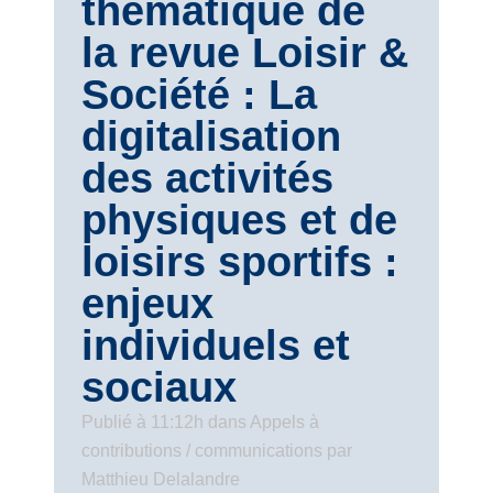
thématique de
la revue Loisir &
Société : La
digitalisation
des activités
physiques et de
loisirs sportifs :
enjeux
individuels et
sociaux
Publié à 11:12h
dans
Appels à
contributions / communications
par
Matthieu Delalandre