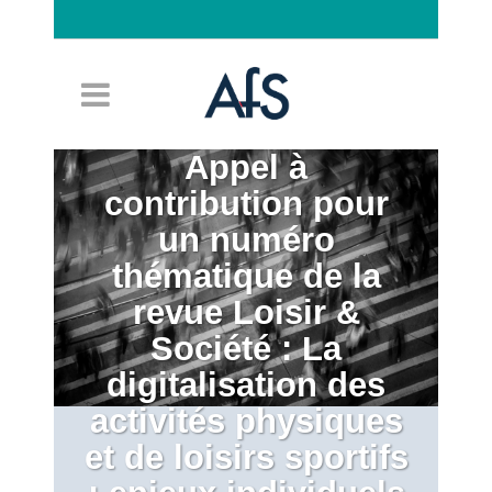
Connexion
Appel à
contribution pour
un numéro
thématique de la
revue Loisir &
Société : La
digitalisation des
activités physiques
et de loisirs sportifs