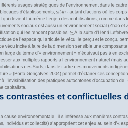
fférents usages stratégiques de l’environnement dans le cadre d
, blocages d'établissements,
sit-in
- autant d'actions où les corp
ial qui devient lui-même l’enjeu des mobilisations, comme dans 
uvements sociaux est aussi un environnement social (Zhao et Z
lisation qui les rendent possibles. À la suite d’Henri Lefebvre
ectique de l’espace qui articule le vécu, le perçu et le conçu, per
pace vécu incite à faire de la dimension sensible une composant
on large du terme d’« environnement » n’équivaut pas à en exclur
éresser aux multiples rapports à l’environnement naturel (mais aus
es mobilisations des Suds, dans le cadre des mouvements indigèn
nature » (Porto-Gonçalves 2004) permet d’éclairer ces conceptio
er à l’invisibilisation des pratiques autochtones d'occupation de
e capitaliste.
s contrastées et conflictuelles 
la cause environnementale : il s’intéresse aux manières contras
ons, individus et collectifs) s’approprient cet enjeu au sein d’« 