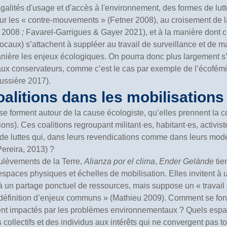
égalités d'usage et d'accès à l'environnement, des formes de lutte
r les « contre-mouvements » (Fetner 2008), au croisement de la s
u 2008
;
Favarel-Garrigues & Gayer 2021), et à la manière dont ce
caux) s’attachent à suppléer au travail de surveillance et de ma
anière les enjeux écologiques. On pourra donc plus largement s’
ux conservateurs, comme c’est le cas par exemple de l’écof
ussière 2017).
coalitions dans les mobilisatio
 se forment autour de la cause écologiste, qu’elles prennent la 
ons). Ces coalitions regroupant militant·es, habitant·es, activist
de luttes qui, dans leurs revendications comme dans leurs modes
ereira, 2013) ?
ulèvements de la Terre,
Alianza por el clima
,
Ender Gelände
tie
espaces physiques et échelles de mobilisation. Elles invitent à
un partage ponctuel de ressources, mais suppose un « travail s
e définition d’enjeux communs » (Mathieu 2009). Comment se font (
nt impactés par les problèmes environnementaux ? Quels espac
es collectifs et des individus aux intérêts qui ne convergent pas