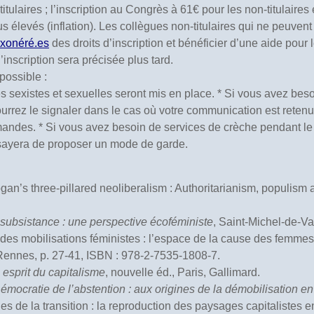
itulaires ; l’inscription au Congrès à 61€ pour les non-titulaires e
élevés (inflation). Les collègues non-titulaires qui ne peuvent
xonéré.es
des droits d’inscription et bénéficier d’une aide pour 
inscription sera précisée plus tard.
possible :
nces sexistes et sexuelles seront mis en place. * Si vous avez 
urrez le signaler dans le cas où votre communication est retenu
ndes. * Si vous avez besoin de services de crèche pendant le
ssayera de proposer un mode de garde.
gan’s three-pillared neoliberalism : Authoritarianism, populis
subsistance : une perspective écoféministe
, Saint-Michel-de-Va
é des mobilisations féministes : l’espace de la cause des femmes
 Rennes, p. 27-41, ISBN : 978-2-7535-1808-7.
 esprit du capitalisme
, nouvelle éd., Paris, Gallimard.
émocratie de l’abstention : aux origines de la démobilisation en
ies de la transition : la reproduction des paysages capitalistes