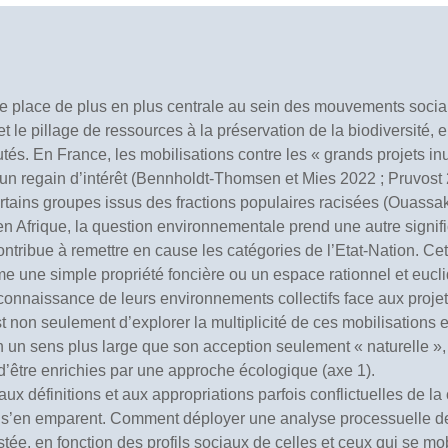
place de plus en plus centrale au sein des mouvements sociaux
et le pillage de ressources à la préservation de la biodiversité, 
utés. En France, les mobilisations contre les « grands projets in
un regain d’intérêt (Bennholdt-Thomsen et Mies 2022 ; Pruvost 
tains groupes issus des fractions populaires racisées (Ouassak
 Afrique, la question environnementale prend une autre signific
contribue à remettre en cause les catégories de l’Etat-Nation. C
 une simple propriété foncière ou un espace rationnel et eucl
connaissance de leurs environnements collectifs face aux projet
t non seulement d’explorer la multiplicité de ces mobilisations
 un sens plus large que son acception seulement « naturelle 
d’être enrichies par une approche écologique (axe 1).
 aux définitions et aux appropriations parfois conflictuelles de 
ui s’en emparent. Comment
déployer une analyse processuelle
d
e, en fonction des profils sociaux de celles et ceux qui se mobi