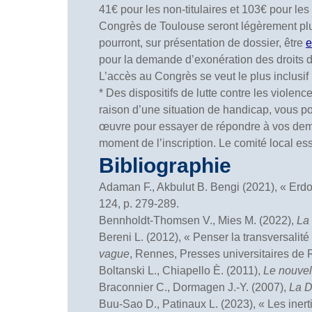
41€ pour les non-titulaires et 103€ pour les t
Congrès de Toulouse seront légèrement plus 
pourront, sur présentation de dossier, être
e
pour la demande d’exonération des droits d’
L’accès au Congrès se veut le plus inclusif 
* Des dispositifs de lutte contre les viole
raison d’une situation de handicap, vous po
œuvre pour essayer de répondre à vos dema
moment de l’inscription. Le comité local e
Bibliographie
Adaman F., Akbulut B. Bengi (2021), « Erdo
124, p. 279-289.
Bennholdt-Thomsen V., Mies M. (2022),
La 
Bereni L. (2012), « Penser la transversalit
vague
, Rennes, Presses universitaires de
Boltanski L., Chiapello È. (2011),
Le nouvel
Braconnier C., Dormagen J.-Y. (2007),
La D
Buu-Sao D., Patinaux L. (2023), « Les inert