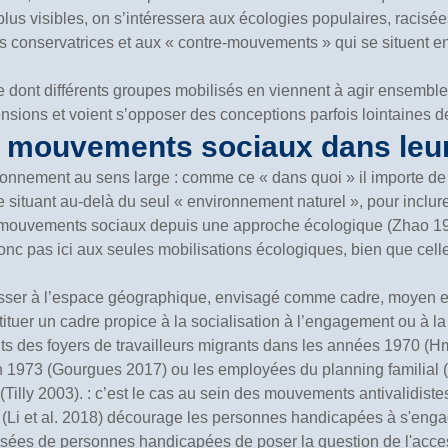
lus visibles, on s’intéressera aux écologies populaires, racisé
 conservatrices et aux « contre-mouvements » qui se situent en 
re dont différents groupes mobilisés en viennent à agir ensemble 
ensions et voient s’opposer des conceptions parfois lointaines
es mouvements sociaux dans le
onnement au sens large : comme ce « dans quoi » il importe de r
situant au-delà du seul « environnement naturel », pour inclure
 les mouvements sociaux depuis une approche écologique (Zhao 
donc pas ici aux seules mobilisations écologiques, bien que cel
esser à l’espace géographique, envisagé comme cadre, moyen et 
tuer un cadre propice à la socialisation à l’engagement ou à la 
ts des foyers de travailleurs migrants dans les années 1970 (Hm
 en 1973 (Gourgues 2017) ou les employées du planning familial
 (Tilly 2003). : c’est le cas au sein des mouvements antivalidist
te (Li et al. 2018) décourage les personnes handicapées à s'e
ées de personnes handicapées de poser la question de l'access