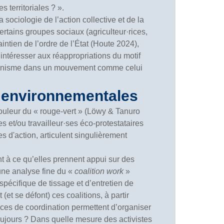
s territoriales ? ».
ociologie de l’action collective et de la
rtains groupes sociaux (agriculteur·rices,
intien de l’ordre de l’État (Houte 2024),
intéresser aux réappropriations du motif
éminisme dans un mouvement comme celui
ns environnementales
couleur du « rouge-vert » (Löwy & Tanuro
es et/ou travailleur·ses éco-protestataires
 d'action, articulent singulièrement
nt à ce qu’elles prennent appui sur des
 une analyse fine du «
coalition work
»
pécifique de tissage et d’entretien de
et se défont) ces coalitions, à partir
es de coordination permettent d’organiser
 toujours ? Dans quelle mesure des activistes