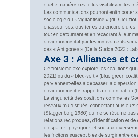
quelle manière ces luttes visibilisent les in
Les communications pourront enfin porter su
sociologie du « vigilantisme » (du Cleuzio
chasseur·ses, ouvrier·es ou encore élu·es lo
tout en détournant et en recadrant à leur m
environnemental par les mouvements socia
des « Antigones » (Della Sudda 2022 ; Lab
Axe 3 : Alliances et 
Ce troisième axe explore les coalitions qui
2021) ou du « bleu-vert » (blue green coaliti
parviennent-elles à dépasser la dispersion 
environnement et rapports de domination (P
La singularité des coalitions comme les So
réseaux multi-situés, connectant plusieurs 
(Staggenborg 1986) qui ne se résume pas à 
relations réciproques, d’identification et d
d’espaces, physiques et sociaux diverseme
les frictions susceptibles de surgir entre d