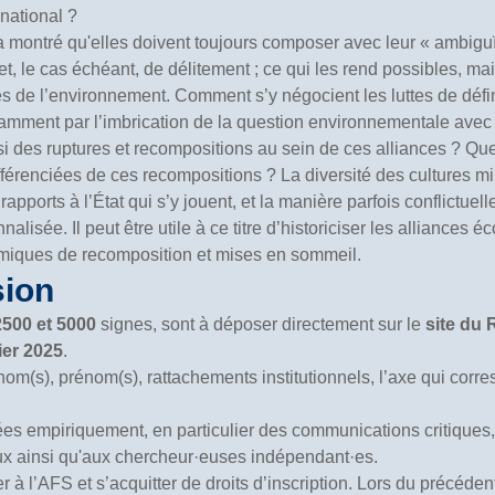
national ?
a montré qu'elles doivent toujours composer avec leur « ambiguït
, le cas échéant, de délitement ; ce qui les rend possibles, mais
ciés de l’environnement. Comment s’y négocient les luttes de défi
amment par l’imbrication de la question environnementale avec 
si des ruptures et recompositions au sein de ces alliances ? Qu
 différenciées de ces recompositions ? La diversité des cultures m
apports à l’État qui s’y jouent, et la manière parfois conflictuell
nalisée. Il peut être utile à ce titre d’historiciser les alliances é
namiques de recomposition et mises en sommeil.
sion
2500 et 5000
signes, sont à déposer directement sur le
site du
ier 2025
.
nom(s), prénom(s), rattachements institutionnels, l’axe qui corr
 empiriquement, en particulier des communications critiques, 
ux ainsi qu'aux chercheur·euses indépendant·es.
r à l’AFS et s’acquitter de droits d’inscription. Lors du précéde