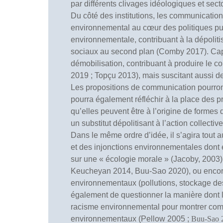
par différents clivages idéologiques et secto
Du côté des institutions, les communications
environnemental au cœur des politiques publ
environnementale, contribuant à la dépolitis
sociaux au second plan (Comby 2017). Capté 
démobilisation, contribuant à produire le
2019 ; Topçu 2013), mais suscitant aussi d
Les propositions de communication pourront 
pourra également réfléchir à la place des 
qu’elles peuvent être à l’origine de formes
un substitut dépolitisant à l’action collective
Dans le même ordre d’idée, il s’agira tout 
et des injonctions environnementales dont 
sur une « écologie morale » (Jacoby, 2003
Keucheyan 2014, Buu-Sao 2020), ou encore p
environnementaux (pollutions, stockage des
également de questionner la manière dont les
racisme environnemental pour montrer com
environnementaux (Pellow 2005 ;
Buu-Sao 