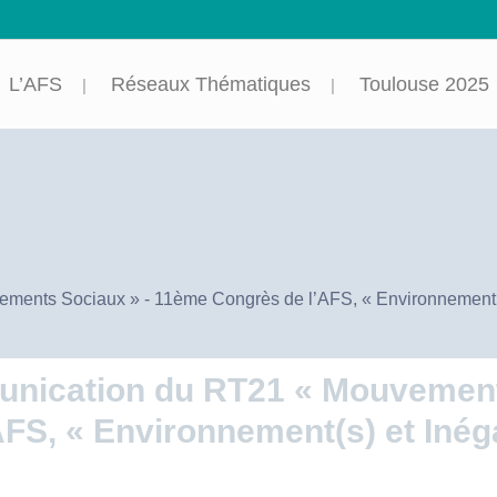
L’AFS
Réseaux Thématiques
Toulouse 2025
nts Sociaux » - 11ème Congrès de l’AFS, « Environnement(s) e
nication du RT21 « Mouvement
FS, « Environnement(s) et Inéga