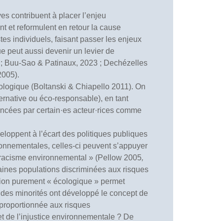
ves contribuent à placer l’enjeu
t et reformulent en retour la cause
tes individuels, faisant passer les enjeux
e peut aussi devenir un levier de
 ; Buu-Sao & Patinaux, 2023 ; Dechézelles
2005).
cologique (Boltanski & Chiapello 2011). On
ernative ou éco-responsable), en tant
noncées par certain·es acteur·rices comme
eloppent à l’écart des politiques publiques
ronnementales, celles-ci peuvent s’appuyer
« racisme environnemental » (Pellow 2005
,
aines populations discriminées aux risques
ion purement « écologique » permet
es des minorités ont développé le concept de
proportionnée aux risques
et de l’injustice environnementale ? De