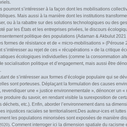
riels.
 pourront s’intéresser à la façon dont les mobilisations collecti
iques. Mais aussi à la manière dont les institutions transformen
er, ou à la rabattre sur des solutions technologiques ou des ges
par les États et les entreprises privées, le discours écologiqu
 consentement politique des populations (Adaman & Akbulut 2021
es formes de résistance et de « micro-mobilisations » (Pérouse 
s’intéresser au rejet de ces « récupérations » de la critique é
pratiques écologiques individuelles (comme la consommation alt
 de socialisation politique et d’engagement, mais aussi être dé
.
autant de s’intéresser aux formes d’écologie populaire qui se dév
elles sont porteuses. Déplaçant la formulation des causes envi
), revendiquer une « justice environnementale », dénoncer un 
roduire du savoir, en rendant visible la surexposition de cert
 déchets, etc.).
Enfin, aborder l’environnement
dans sa dimens
 injustices raciales se territorialisent.Des auteur-ices et lutt
ment les populations minorisées sont exposées de manière dis
2020)
. Comment interroger ici la dimension spatiale du racisme 