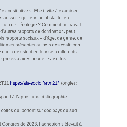
é constitutive ». Elle invite à examiner
 aussi ce qui leur fait obstacle, en
nition de l’écologie ? Comment un travail
d’autres rapports de domination, peut
els rapports sociaux – d’âge, de genre, de
ilitantes présentes au sein des coalitions
e dont coexistent en leur sein différents
co-protestataires pour en saisir les
 RT21
https://afs-socio.fr/rt/rt21/
(onglet :
espond à l’appel, une bibliographie
celles qui portent sur des pays du sud
nt Congrès de 2023, l’adhésion s’élevait à