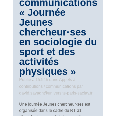
communications
« Journée
Jeunes
chercheur·ses
en sociologie du
sport et des
activités
physiques »
Publié à 15:54h
dans
Appels à
contributions / communications
par
david.sayagh@universite-paris-saclay.fr
Une journée Jeunes chercheur·ses est
organisée dans le cadre du RT 31