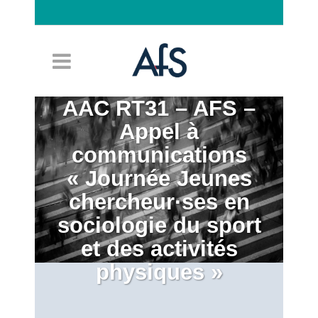
Connexion
AAC RT31 – AFS –
Appel à
communications
« Journée Jeunes
chercheur·ses en
sociologie du sport
et des activités
physiques »