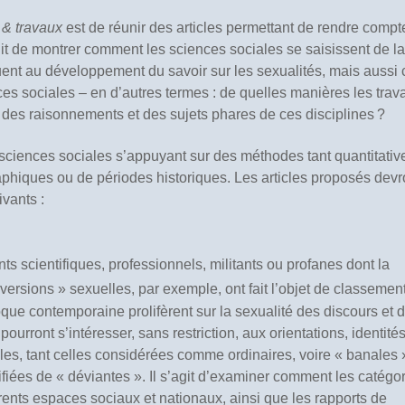
s & travaux
est de réunir des articles permettant de rendre compt
t de montrer comment les sciences sociales se saisissent de la
buent au développement du savoir sur les sexualités, mais aussi 
nces sociales – en d’autres termes : de quelles manières les trav
s, des raisonnements et des sujets phares de ces disciplines ?
sciences sociales s’appuyant sur des méthodes tant quantitativ
raphiques ou de périodes historiques. Les articles proposés devr
ivants :
ts scientifiques, professionnels, militants ou profanes dont la
rversions » sexuelles, par exemple, ont fait l’objet de classemen
oque contemporaine prolifèrent sur la sexualité des discours et 
pourront s’intéresser, sans restriction, aux orientations, identités
les, tant celles considérées comme ordinaires, voire « banales 
lifiées de « déviantes ». Il s’agit d’examiner comment les catégo
fférents espaces sociaux et nationaux, ainsi que les rapports de