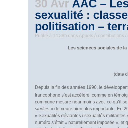
30 Avr
AAC – Les 
sexualité : class
politisation – ter
Publié à 14:38h
dans
Appels à contributions 
Les sciences sociales de la 
(date d
Depuis la fin des années 1990, le développeme
francophone s’est accéléré, comme en témoigne
commune mesure néanmoins avec ce qu’il se pa
studies
» demeure bien plus importante. En 2
« Sexualités déviantes / sexualités militante
numéro s’était « naturellement imposée », et q