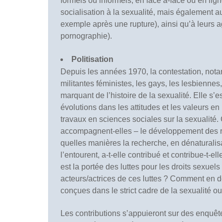
formels ou informels, en face à-face ou en lign
socialisation à la sexualité, mais également a
exemple après une rupture), ainsi qu’à leurs a
pornographie).
Politisation
Depuis les années 1970, la contestation, nota
militantes féministes, les gays, les lesbiennes
marquant de l’histoire de la sexualité. Elle s’
évolutions dans les attitudes et les valeurs e
travaux en sciences sociales sur la sexualité. 
accompagnent-elles – le développement des r
quelles manières la recherche, en dénaturalisa
l’entourent, a-t-elle contribué et contribue-t-e
est la portée des luttes pour les droits sexuels
acteurs/actrices de ces luttes ? Comment en dé
conçues dans le strict cadre de la sexualité o
Les contributions s’appuieront sur des enquê