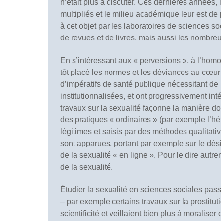
n’était plus à discuter. Ces dernières années, 
multipliés et le milieu académique leur est de 
à cet objet par les laboratoires de sciences s
de revues et de livres, mais aussi les nombre
En s’intéressant aux « perversions », à l’homos
tôt placé les normes et les déviances au cœu
d’impératifs de santé publique nécessitant d
institutionnalisées, et ont progressivement i
travaux sur la sexualité façonne la manière d
des pratiques « ordinaires » (par exemple l’h
légitimes et saisis par des méthodes qualitat
sont apparues, portant par exemple sur le désir
de la sexualité « en ligne ». Pour le dire aut
de la sexualité.
Étudier la sexualité en sciences sociales pass
– par exemple certains travaux sur la prostitu
scientificité et veillaient bien plus à moraliser