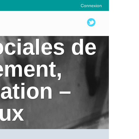
Connexion
ciales de
sement,
sation –
aux