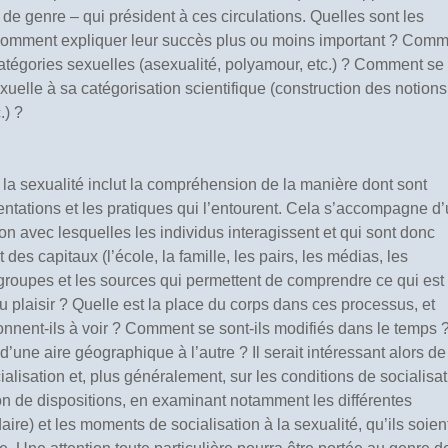
 de genre – qui président à ces circulations. Quelles sont les
 Comment expliquer leur succès plus ou moins important ? Com
égories sexuelles (asexualité, polyamour, etc.) ? Comment se f
xuelle à sa catégorisation scientifique (construction des notion
.) ?
 la sexualité inclut la compréhension de la manière dont sont
entations et les pratiques qui l’entourent. Cela s’accompagne d
n avec lesquelles les individus interagissent et qui sont donc
des capitaux (l’école, la famille, les pairs, les médias, les
s groupes et les sources qui permettent de comprendre ce qui est
 du plaisir ? Quelle est la place du corps dans ces processus, et
onnent-ils à voir ? Comment se sont-ils modifiés dans le temps ?
’une aire géographique à l’autre ? Il serait intéressant alors de
ialisation et, plus généralement, sur les conditions de socialisa
tion de dispositions, en examinant notamment les différentes
ire) et les moments de socialisation à la sexualité, qu’ils soien