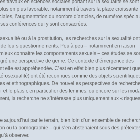
les travaux en sciences sociales portant sur la sexualité se sont
plus en plus favorable, notamment à travers la place croissante 
ociales, l’augmentation du nombre d’articles, de numéros spécia
uses conférences qui y sont consacrées.
exualité ou à la prostitution, les recherches sur la sexualité ont
r de leurs questionnements. Peu à peu – notamment en raison
e mieux connaître les comportements sexuels – ces études se so
ntégré une perspective de genre. Ce contexte d’émergence des
ont elle est appréhendée. C’est en effet bien plus récemment qu
étérosexualité) ont été reconnues comme des objets scientifique
ives et ethnographiques. De nouvelles perspectives de recherch
 et le plaisir, en particulier des femmes, ou encore sur les moda
rement, la recherche ne s’intéresse plus uniquement aux « risque
e aujourd’hui par le terrain, bien loin d’un ensemble de recherc
tion ou la pornographie – qui s’en abstenaient sous des prétexte
 qu’à observer.