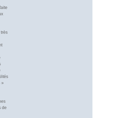
faite
ux
 très
nt
e
s
e
lités
s »
hes
s de