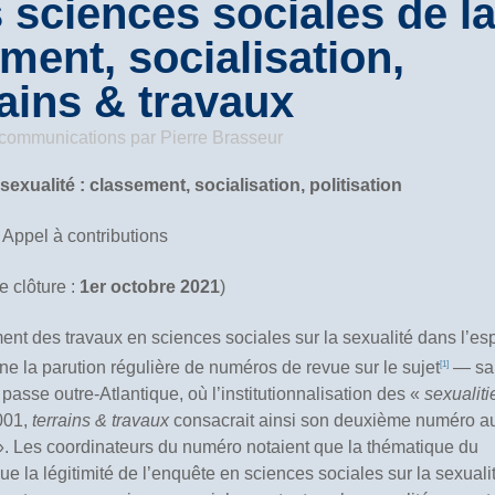
sciences sociales de l
ement, socialisation,
rains & travaux
/ communications
par
Pierre Brasseur
sexualité : classement, socialisation, politisation
Appel à contributions
e clôture :
1er octobre 2021
)
nt des travaux en sciences sociales sur la sexualité dans l’e
 la parution régulière de numéros de revue sur le sujet
— sa
[1]
sse outre-Atlantique, où l’institutionnalisation des «
sexualiti
001,
terrains & travaux
consacrait ainsi son deuxième numéro a
s ». Les coordinateurs du numéro notaient que la thématique du
ue la légitimité de l’enquête en sciences sociales sur la sexuali