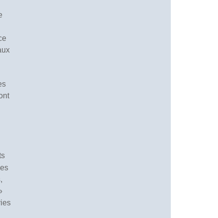
e
ce
aux
es
ont
ts
des
,
»
ries