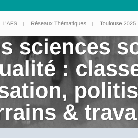
L’AFS
Réseaux Thématiques
Toulouse 2025
s sciences so
ualité : clas
sation, politi
rrains & trav