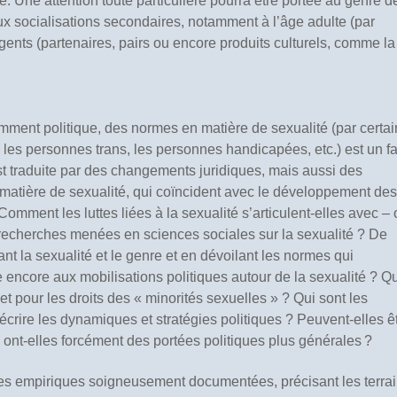
e. Une attention toute particulière pourra être portée au genre d
ux socialisations secondaires, notamment à l’âge adulte (par
gents (partenaires, pairs ou encore produits culturels, comme la
mment politique, des normes en matière de sexualité (par certa
, les personnes trans, les personnes handicapées, etc.) est un fa
est traduite par des changements juridiques, mais aussi des
n matière de sexualité, qui coïncident avec le développement des
Comment les luttes liées à la sexualité s’articulent-elles avec –
echerches menées en sciences sociales sur la sexualité ? De
nt la sexualité et le genre et en dévoilant les normes qui
lle encore aux mobilisations politiques autour de la sexualité ? Q
 et pour les droits des « minorités sexuelles » ? Qui sont les
crire les dynamiques et stratégies politiques ? Peuvent-elles ê
u ont-elles forcément des portées politiques plus générales ?
tes empiriques soigneusement documentées, précisant les terra