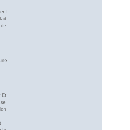
ment
ait
s de
’une
 Et
 se
tion
t