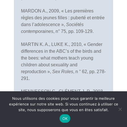
MARDON A., 2009, « Les premières
règles des jeunes filles : puberté et entrée
dans l’adolescence »,
Sociétés
contemporaines
, n° 75, pp. 109-129.
MARTIN K. A., LUKE K., 2010, « Gender
differences in the ABC’s of the birds and
the bees: what mothers teach young
children about sexuality and
reproduction »,
Sex Roles
, n ° 62, pp. 278-
291.
MENNESSON C., CLÉMENT J.-P., 2003,
“Homosociability and homosexuality. The
Nous utilisons des cookies pour vous garantir la meilleure
expérience sur notre site web. Si vous continuez à utiliser ce
cased of soccer played by women”,
site, nous supposerons que vous en êtes satisfait.
International review for the sociology of
OK
sport
, n° 38, pp. 311-330.