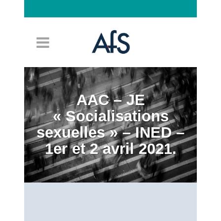
Connexion
AAC – JE
« Socialisations
sexuelles » – INED –
1er et 2 avril 2021.