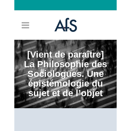
Connexion
[Vient de paraître]
La Philosophie des
Sociologues. Une
épistémologie du
sujet et de l’objet