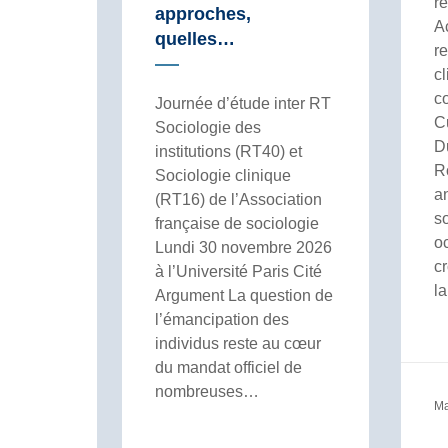
r
approches,
Ac
quelles…
r
c
c
Journée d’étude inter RT
C
Sociologie des
D
institutions (RT40) et
R
Sociologie clinique
a
(RT16) de l’Association
so
française de sociologie
o
Lundi 30 novembre 2026
c
à l’Université Paris Cité
l
Argument La question de
l’émancipation des
individus reste au cœur
du mandat officiel de
nombreuses…
Ma