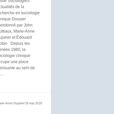
evue SociologieS
tualités de la
echerche en sociologie
linique Dossier
oordonné par John
ultiaux, Marie-Anne
ujarier et Édouard
obin Depuis les
nnées 1980, la
ciologie clinique
ccupe une place
roissante au sein de
a…
rie-Anne Dujarier
26 mai 2020