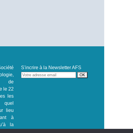
ociété
S'incrire à la Newsletter AFS
ogie,
se de
e le 22
.es les
s quel
ur lieu
tant à
u’à la