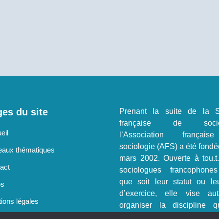
es du site
Prenant la suite de la S
française de sociol
eil
l’Association françai
sociologie (AFS) a été fondé
aux thématiques
mars 2002. Ouverte à tou.t
act
sociologues francophone
que soit leur statut ou le
os
d’exercice, elle vise au
ions légales
organiser la discipline q
représenter.