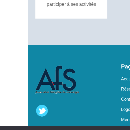
participer à ses activités
Pag
Accu
Rése
Cont
Log
Ment