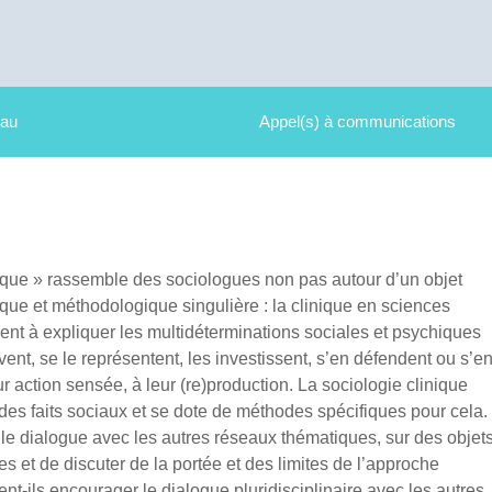
eau
Appel(s) à communications
que » rassemble des sociologues non pas autour d’un objet
ue et méthodologique singulière : la clinique en sciences
ent à expliquer les multidéterminations sociales et psychiques
ent, se le représentent, les investissent, s’en défendent ou s’e
r action sensée, à leur (re)production. La sociologie clinique
 des faits sociaux et se dote de méthodes spécifiques pour cela.
le dialogue avec les autres réseaux thématiques, sur des objet
 et de discuter de la portée et des limites de l’approche
t-ils encourager le dialogue pluridisciplinaire avec les autres