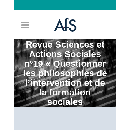
Connexion
Revue Sciences et
Actions Sociales
n°19 « Questionner
les philosophies de
l’intervention et de
la formation
sociales