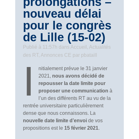
prolongations –
nouveau délai
pour le congrès
de Lille (15-02)
Publié à 11:57h
dans
Accueil
,
Actualités
des RT
,
Annonces CE
par
pbataill
I
nitialement prévue le 31 janvier
2021,
nous avons décidé de
repousser la date limite pour
proposer une communication
à
l’un des différents RT au vu de la
rentrée universitaire particulièrement
dense que nous connaissons. La
nouvelle date limite d’envoi
de vos
propositions est le
15 février 2021
.