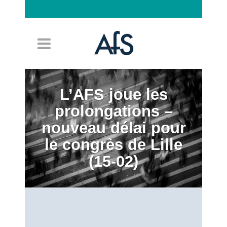
Connexion
L’AFS joue les
prolongations –
nouveau délai pour
le congrès de Lille
(15-02)