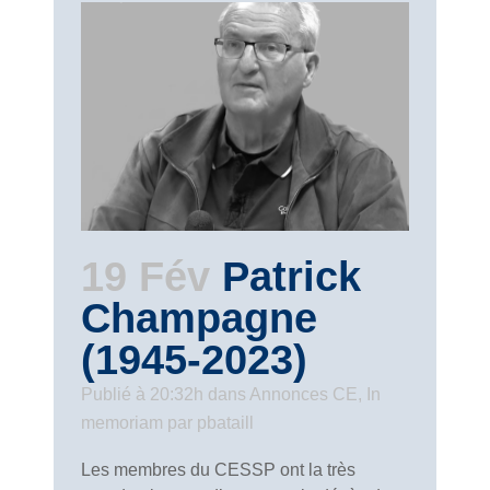
19 Fév
Patrick
Champagne
(1945-2023)
Publié à 20:32h
dans
Annonces CE
,
In
memoriam
par
pbataill
Les membres du CESSP ont la très