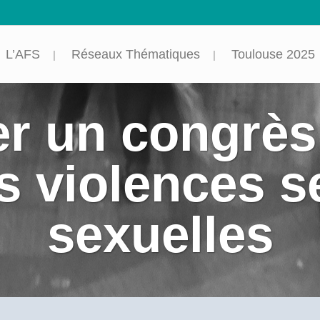
L’AFS
Réseaux Thématiques
Toulouse 2025
r un congrès 
s violences s
sexuelles