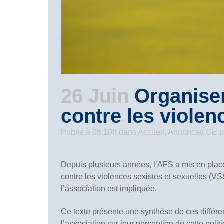
26 Juin
Organiser
contre les violen
Publié à 08:10h
dans
Accueil
,
Annonces CE
p
Depuis plusieurs années, l’AFS a mis en place
contre les violences sexistes et sexuelles (VS
l’association est impliquée.
Ce texte présente une synthèse de ces différe
l’association sur leur perception de cette polit