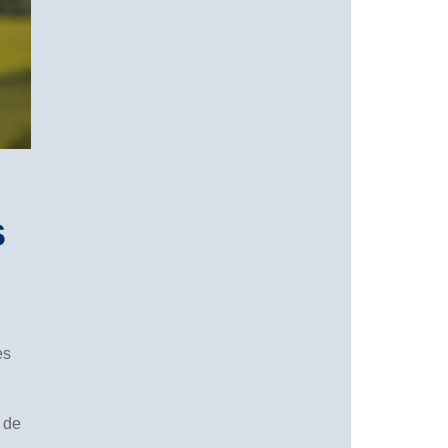
s
es
 de