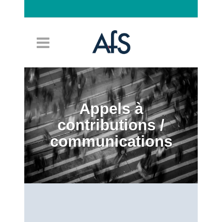
Connexion
Appels à
contributions /
communications