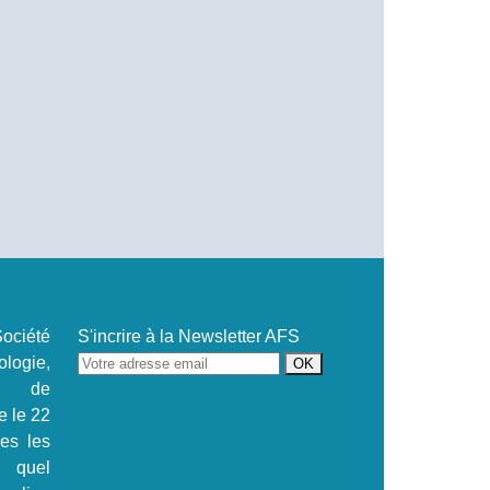
ociété
S'incrire à la Newsletter AFS
ogie,
se de
e le 22
.es les
s quel