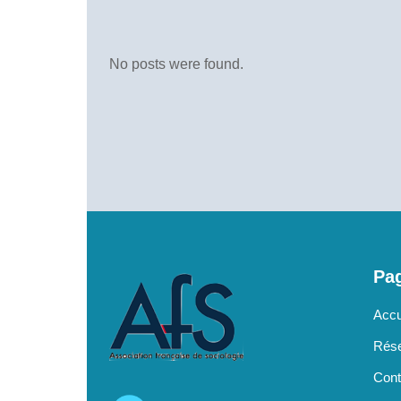
No posts were found.
Pag
Accu
Rése
Cont