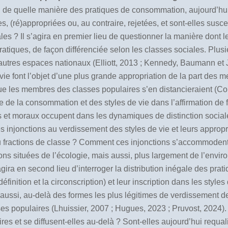
 : de quelle manière des pratiques de consommation, aujourd’hu
es, (ré)appropriées ou, au contraire, rejetées, et sont-elles sus
les ? Il s’agira en premier lieu de questionner la manière dont l
ratiques, de façon différenciée selon les classes sociales. Plusi
autres espaces nationaux (Elliott, 2013 ; Kennedy, Baumann et 
vie font l’objet d’une plus grande appropriation de la part des m
e les membres des classes populaires s’en distancieraient (Co
le de la consommation et des styles de vie dans l’affirmation de
es et moraux occupent dans les dynamiques de distinction socia
injonctions au verdissement des styles de vie et leurs appropri
u fractions de classe ? Comment ces injonctions s’accommodent-e
tions situées de l’écologie, mais aussi, plus largement de l’envi
s’agira en second lieu d’interroger la distribution inégale des pr
éfinition et la circonscription) et leur inscription dans les st
t aussi, au-delà des formes les plus légitimes de verdissement de
es populaires (Lhuissier, 2007 ; Hugues, 2023 ; Pruvost, 2024)
s et se diffusent-elles au-delà ? Sont-elles aujourd’hui requali