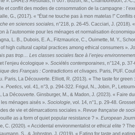
rte ».
DARES R
ésultats
, n°007. Bozon, M., Chamboredon, J.-C.,
ale et conflit des modes de consommation de la campagne : l’e
Salle, G., (2017). « “État ne touche pas à mon matelas !” Conflits 
rche en sciences sociales,
n°218, p. 26-45. Cacciari, J. (2018)
ction à l'autonomie pour les ménages et normalisation économiqu
agna, L. B., Dubois, E. A., Fitzmaurice, C., Ouimette, M. Y., Schor,
of high cultural capital practices among ethical consumers ».
Jo
is pas trop… Les classes sociales face à l’enjeu environnemen
 et l'enjeu écologique ».
Sociétés contemporaines
, n°124, p. 37
que des Français : Contradictions et clivages
. Paris, PUF. Coul
u
. Paris, La Découverte. Elliott, R. (2013). « The taste for green
 ».
Poetics
, vol. 41, n°3, p. 294-322. Frigul, N., Jobin, P., Letou
, La Découverte. Ginsburger, M., & Madon, J. (2023). « Faire dure
z les ménages aisés ».
Sociologie
, vol. 14, n°1, p. 29-48. Grosse
des de vie et démarcations sociales ».
Revue française de soc
rouille as a form of quiet popular resistance ? ».
European Journal
e, C. (2020). « Accidental environmentalist or ethical elite ? T
 Baumann, S., & Johnston, J. (2019). « Eating for taste and eatin