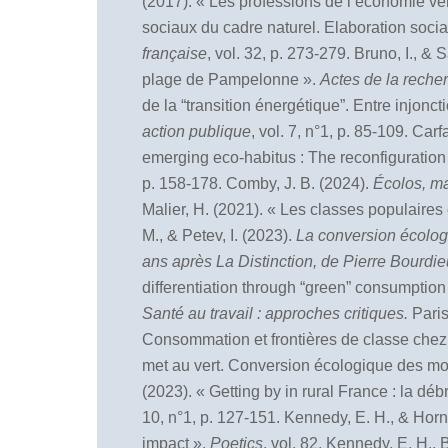
(2017). « Les professions de l’économie ve
sociaux du cadre naturel. Elaboration soci
fran
çaise
, vol. 32, p. 273-279. Bruno, I., & 
plage de Pampelonne ».
Actes de la reche
de la “transition énergétique”. Entre injon
action publique
, vol. 7, n°1, p. 85-109. Carf
emerging eco-habitus : The reconfiguration 
p. 158-178. Comby, J. B. (2024).
Écolos, ma
Malier, H. (2021). « Les classes populaires
M., & Petev, I. (2023).
La conversion écologi
ans après La Distinction, de Pierre Bourdie
differentiation through “green” consumption
Sant
é au travail : approches critiques.
Paris
Consommation et frontières de classe che
met au vert. Conversion écologique des mo
(2023). « Getting by in rural France : la déb
10, n°1, p. 127-151. Kennedy, E. H., & Horn
impact ».
Poetics
, vol. 82. Kennedy, E. H.,