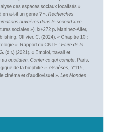
'analyse des espaces sociaux localisés ».
ien a-t-il un genre ? ».
Recherches
ommations ouvrières dans le second xixe
res sociales »), ix+272 p. Martinez-Alier,
ishing. Ollivier, C. (2024). « Chapitre 10 :
’écologie ». Rapport du CNLE :
Faire de la
 (dir.) (2021). « Emploi, travail et
 au quotidien. Conter ce qui compte
, Paris,
gique de la biophilie ».
Gen
èses
, n°115,
 de cinéma et d’audiovisuel ».
Les Mondes