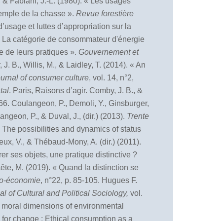
 & Fabiani, J.-L. (1980). « Les usages
xemple de la chasse ».
Revue foresti
è
re
d’usage et luttes d’appropriation sur la
. « La catégorie de consommateur d'énergie
e de leurs pratiques ».
Gouvernement et
 J. B., Willis, M., & Laidley, T. (2014). « An
urnal of consumer culture
, vol. 14, n°2,
tal
. Paris, Raisons d’agir. Comby, J. B., &
-66. Coulangeon, P., Demoli, Y., Ginsburger,
angeon, P., & Duval, J., (dir.) (2013).
Trente
 : The possibilities and dynamics of status
rneux, V., & Thébaud-Mony, A. (dir.) (2011).
r ses objets, une pratique distinctive ?
tête, M. (2019). « Quand la distinction se
io-économie
, n°22, p. 85-105. Hugues F.
 of Cultural and Political Sociology,
vol.
he moral dimensions of environmental
g for change : Ethical consumption as a