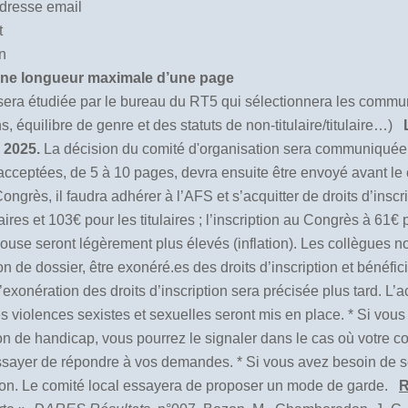
adresse email
t
n
une longueur maximale d’une page
era étudiée par le bureau du RT5 qui sélectionnera les commun
, équilibre de genre et des statuts de non-titulaire/titulaire…)
r 2025.
La décision du comité d'organisation sera communiquée au
cceptées, de 5 à 10 pages, devra ensuite être envoyé avant le 
ongrès, il faudra adhérer à l’AFS et s’acquitter de droits d’ins
aires et 103€ pour les titulaires ; l’inscription au Congrès à 61€ 
ulouse seront légèrement plus élevés (inflation). Les collègues no
on de dossier, être exonéré.es des droits d’inscription et bénéfici
onération des droits d’inscription sera précisée plus tard. L’a
 les violences sexistes et sexuelles seront mis en place. * Si vo
n de handicap, vous pourrez le signaler dans le cas où votre c
essayer de répondre à vos demandes. * Si vous avez besoin de 
ption. Le comité local essayera de proposer un mode de garde.
R