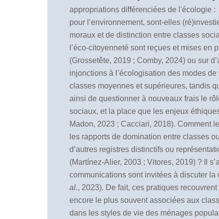
appropriations différenciées de l'écologie
pour l’environnement, sont-elles (ré)investi
moraux et de distinction entre classes socia
l’éco-citoyenneté sont reçues et mises en p
(Grossetête, 2019 ; Comby, 2024) ou sur d’
injonctions à l’écologisation des modes de 
classes moyennes et supérieures, tandis qu
ainsi de questionner à nouveaux frais le rô
sociaux, et la place que les enjeux éthiqu
Madon, 2023 ; Cacciari, 2018). Comment les 
les rapports de domination entre classes o
d’autres registres distinctifs ou représenta
(Martínez-Alier, 2003 ; Vitores, 2019) ? Il 
communications sont invitées à discuter la d
al.
, 2023). De fait, ces pratiques recouvren
encore le plus souvent associées aux class
dans les styles de vie des ménages populaire