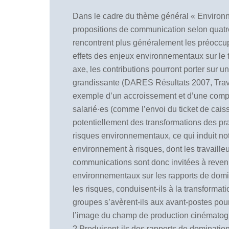
Dans le cadre du thème général « Environn
propositions de communication selon quatre
rencontrent plus généralement les préocc
effets des enjeux environnementaux sur le t
axe, les contributions pourront porter sur un
grandissante (DARES Résultats 2007, Travai
exemple d’un accroissement et d’une complex
salarié·es (comme l’envoi du ticket de cais
potentiellement des transformations des prat
risques environnementaux, ce qui induit no
environnement à risques, dont les travaill
communications sont donc invitées à reveni
environnementaux sur les rapports de dom
les risques, conduisent-ils à la transformat
groupes s’avèrent-ils aux avant-postes pou
l’image du champ de production cinématograp
? Produisent-ils des rapports de domination