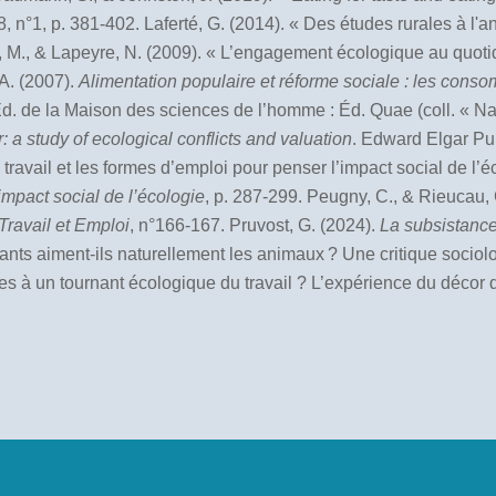
98, n°1, p. 381-402. Laferté, G. (2014). « Des études rurales à l
e, M., & Lapeyre, N. (2009). « L’engagement écologique au quotid
 A. (2007).
Alimentation populaire et réforme sociale : les cons
d. de la Maison des sciences de l’homme : Éd. Quae (coll. « Natu
 a study of ecological conflicts and valuation
. Edward Elgar Publ
travail et les formes d’emploi pour penser l’impact social de l
impact social de l’écologie
, p. 287-299. Peugny, C., & Rieucau, G.
Travail et Emploi
, n°166-167. Pruvost, G. (2024).
La subsistance
fants aiment-ils naturellement les animaux ? Une critique sociolo
ves à un tournant écologique du travail ? L’expérience du décor