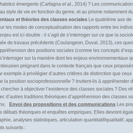
habitus
émergents (Carfagna
et al
., 2014) ? Les communications
s au style de vie en fonction du genre, et au prisme notamment du
ntaux et théories des classes sociales
Le quatrième axe de c
 les modes de conceptualisation des rapports entre les individu
njeu est ici double : il s’agit de s’interroger sur ce que la socio
née de travaux précédents (Coulangeon, Duval, 2013), ces ques
ppréhension des positions sociales (comme les concepts d’espac
’interroger sur la manière dont les enjeux environnementaux q
rdieusien prégnant dans le contexte français que ceux proposés 
exemple à privilégier d’autres critères de distinction que ceux 
 la position socioprofessionnelle ? Invitent-ils à appréhender di
ut chercher à objectiver l’existence des classes sociales ? Des r
 avec d’autres traditions théoriques d’appréhension des classes
ions.
Envoi des propositions et des communications
Les pro
ntre débats théoriques et enquêtes empiriques. Elles devront éga
phie, analyses statistiques, articulation quantitatif/qualitatif, ap
ts suivants :