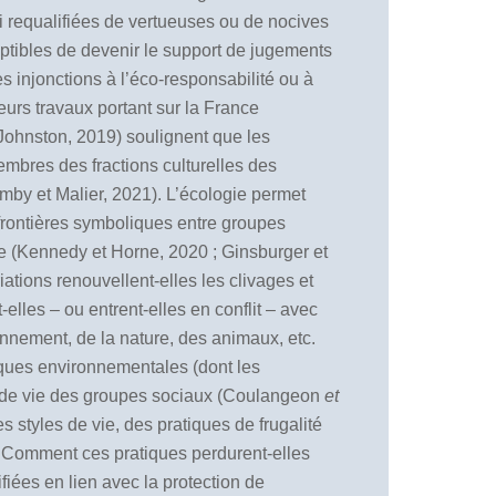
i requalifiées de vertueuses ou de nocives
ceptibles de devenir le support de jugements
es injonctions à l’éco-responsabilité ou à
eurs travaux portant sur la France
Johnston, 2019) soulignent que les
embres des fractions culturelles des
mby et Malier, 2021). L’écologie permet
 frontières symboliques entre groupes
le (Kennedy et Horne, 2020 ; Ginsburger et
ations renouvellent-elles les clivages et
lles – ou entrent-elles en conflit – avec
ronnement, de la nature, des animaux, etc.
atiques environnementales (dont les
yles de vie des groupes sociaux (Coulangeon
et
s styles de vie, des pratiques de frugalité
. Comment ces pratiques perdurent-elles
fiées en lien avec la protection de