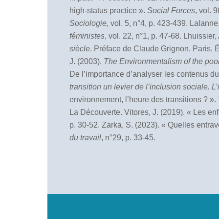
high-status practice ».
Social Forces
, vol. 
Sociologie,
vol. 5, n°4, p. 423-439. Lalann
f
éministes
, vol. 22, n°1, p. 47-68. Lhuissier,
siècle
. Préface de Claude Grignon, Paris, É
J. (2003).
The Environmentalism of the poor:
De l’importance d’analyser les contenus du 
transition un levier de l’
inclusion sociale. L
’
environnement, l’heure des transitions ? ».
La Découverte. Vitores, J. (2019). « Les en
p. 30-52. Zarka, S. (2023). « Quelles entra
du travail
, n°29, p. 33-45.