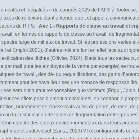
ement(s) et inégalités » du congrès 2025 de l’AFS à Toulouse, 
 axes de réflexion, étant entendu que cet appel à communicati
upations du RT 5.
Axe 1 - Rapports de classe au travail et 
ravail, en termes de rapports de classe au travail, de fragmentat
 spectre large de milieux de travail. Si les professions vertes et 
l et Emploi 2021), d’autres métiers font en effet face aux inj
ification des tâches (Ollivier, 2024). Dans tous les secteurs, 
se par mail pour les employés de la vente par exemple) se trouve
iques de travail, des dé- ou requalifications, des gains d’autono
tamment pour les travailleur·ses une menace de responsabilité. 
eur·ses seraient autant responsables que victimes (Frigul, Jobi
r sur ces effets possiblement ambivalents, en centrant le prop
ination, notamment de classe mais aussi de genre, de race, d
ion ou la cristallisation de lignes de fragmentation entre groupe
r tenir compte des enjeux environnementaux dans leurs pratiques
hique et audiovisuel (Zarka, 2023) ? Reconfigurent-ils ou réaff
 spécifiques (par exemple avec la constitution d’expertises) ? D