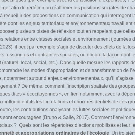
rger afin de redéfinir ou réaffirmer les positions sociales de 
à recueillir des propositions de communication qui interrogent 
ère dont les enjeux territoriaux et environnementaux travaillent e
poser plusieurs pistes de réflexion tout en rappelant que celle
s relations entre classes sociales et environnement (journées d
l peut par exemple s’agir de discuter des effets de la local
leurs ressources et contraintes sociales, ou encore la façon dont 
naturel, local, social, etc.). Dans quelle mesure les rapports de
omprendre les modes d’appropriation et de transformation de l’e
ges, notamment autour d’enjeux environnementaux, qu’il s’agisse
gement ? De même, comment l’inscription spatiale des groupes s
ratiques dites « écocitoyennes », en lien notamment avec la dé
influencent-ils les circulations et choix résidentiels de ces gr
utre, les contributions analysant les luttes sociales et politique
 sont encouragées (Bruno & Salle, 2017). Comment l’environne
ciaux ? Quels sont les répertoires d’actions mobilisés et leur lég
yenneté et appropriations ordinaires de l'écologie
Un troisièm