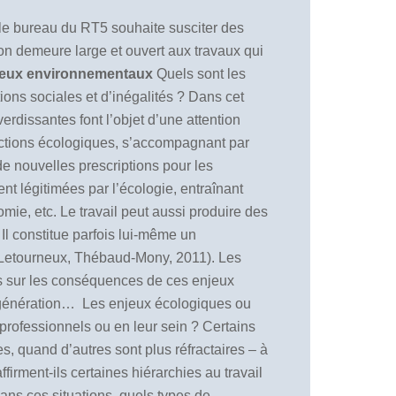
le bureau du RT5 souhaite susciter des
on demeure large et ouvert aux travaux qui
enjeux environnementaux
Quels sont les
ions sociales et d’inégalités ? Dans cet
verdissantes font l’objet d’une attention
onctions écologiques, s’accompagnant par
de nouvelles prescriptions pour les
nt légitimées par l’écologie, entraînant
mie, etc. Le travail peut aussi produire des
Il constitue parfois lui-même un
n, Letourneux, Thébaud-Mony, 2011). Les
os sur les conséquences de ces enjeux
e génération… Les enjeux écologiques ou
s professionnels ou en leur sein ? Certains
, quand d’autres sont plus réfractaires – à
irment-ils certaines hiérarchies au travail
ans ces situations, quels types de