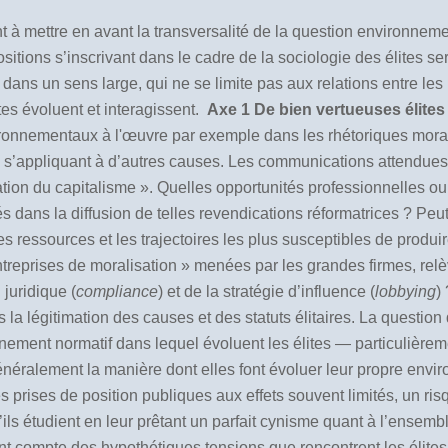
ent à mettre en avant la transversalité de la question environne
itions s’inscrivant dans le cadre de la sociologie des élites s
ns un sens large, qui ne se limite pas aux relations entre les in
tes évoluent et interagissent.
Axe 1 De bien vertueuses élites
ironnementaux à l'œuvre par exemple dans les rhétoriques mor
s’appliquant à d’autres causes. Les communications attendues 
tion du capitalisme ». Quelles opportunités professionnelles ou
 dans la diffusion de telles revendications réformatrices ? Peut-
es ressources et les trajectoires les plus susceptibles de produir
ntreprises de moralisation
»
menées par les grandes firmes, relè
 juridique (
compliance
) et de la stratégie d’influence (
lobbying
)
s la légitimation des causes et des statuts élitaires. La question
onnement normatif dans lequel évoluent les élites — particulièrem
éralement la manière dont elles font évoluer leur propre envir
s prises de position publiques aux effets souvent limités, un ri
’ils étudient en leur prêtant un parfait cynisme quant à l’ensemb
 compte des hypothétiques tensions que rencontrent les élites