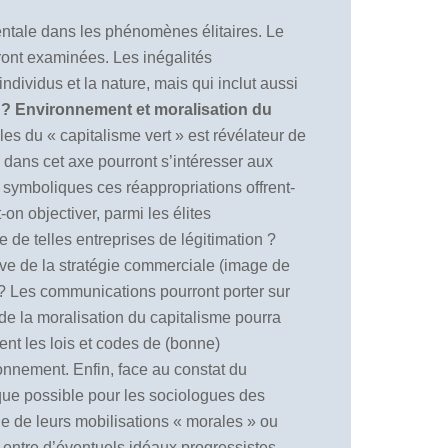
mentale dans les phénomènes élitaires. Le
eront examinées. Les inégalités
dividus et la nature, mais qui inclut aussi
 ? Environnement et moralisation du
ales du
«
capitalisme vert
»
est révélateur de
dans cet axe pourront s’intéresser aux
 symboliques ces réappropriations offrent-
on objectiver, parmi les élites
e de telles entreprises de légitimation ?
ve de la stratégie commerciale (image de
 ? Les communications pourront porter sur
 de la moralisation du capitalisme pourra
ent les lois et codes de (bonne)
onnement. Enfin, face au constat du
sque possible pour les sociologues des
le de leurs mobilisations
«
morales
»
ou
 entre d’éventuels idéaux progressistes