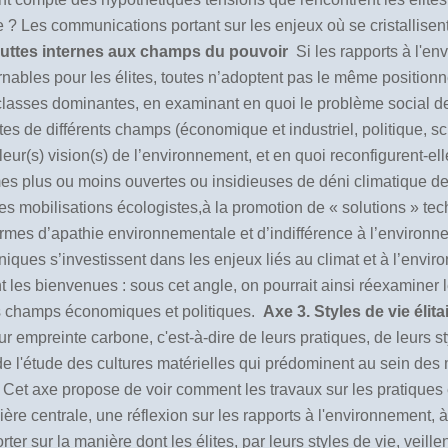
tre ? Les communications portant sur les enjeux où se cristallise
 luttes internes aux champs du pouvoir
Si les rapports à l'e
nables pour les élites, toutes n’adoptent pas le même position
x classes dominantes, en examinant en quoi le problème social d
es de différents champs (économique et industriel, politique, scien
leur(s) vision(s) de l’environnement, et en quoi reconfigurent-e
es plus ou moins ouvertes ou insidieuses de déni climatique de l
des mobilisations écologistes,à la promotion de
«
solutions
»
tec
rmes d’apathie environnementale et d’indifférence à l’environn
hniques s’investissent dans les enjeux liés au climat et à l’env
 les bienvenues : sous cet angle, on pourrait ainsi réexaminer le
les champs économiques et politiques.
Axe 3. Styles de vie élit
leur empreinte carbone, c'est-à-dire de leurs pratiques, de leurs s
 l'étude des cultures matérielles qui prédominent au sein des m
 Cet axe propose de voir comment les travaux sur les pratiques éli
ère centrale, une réflexion sur les rapports à l'environnement, 
r sur la manière dont les élites, par leurs styles de vie, veille