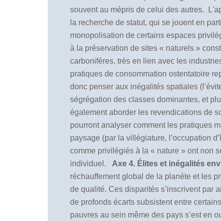
souvent au mépris de celui des autres.
L'a
la recherche de statut, qui se jouent en par
monopolisation de certains espaces privilégi
à la préservation de sites
«
naturels
»
consti
carbonifères, très en lien avec les industrie
pratiques de consommation ostentatoire rep
donc penser aux inégalités spatiales (l’évit
ségrégation des classes dominantes, et plu
également aborder les revendications de sobr
pourront analyser comment les pratiques mat
paysage (par la villégiature, l’occupation d’
comme privilégiés à la
«
nature
»
ont non se
individuel.
Axe 4. Élites et inégalités e
réchauffement global de la planète et les p
de qualité. Ces disparités s’inscrivent par 
de profonds écarts subsistent entre certains
pauvres au sein même des pays s’est en out