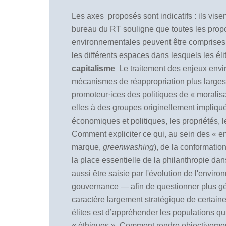
Les axes proposés sont indicatifs : ils vis
bureau du RT souligne que toutes les propos
environnementales peuvent être comprises da
les différents espaces dans lesquels les éli
capitalisme
Le traitement des enjeux env
mécanismes de réappropriation plus larges 
promoteur·ices des politiques de « moralisa
elles à des groupes originellement impliqués
économiques et politiques, les propriétés, l
Comment expliciter ce qui, au sein des
« e
marque,
greenwashing
), de la conformation
la place essentielle de la philanthropie dan
aussi être saisie par l'évolution de l'envir
gouvernance — afin de questionner plus gén
caractère largement stratégique de certaine
élites est d’appréhender les populations qu
«
éthiques
»
. Comment rendre objectivement