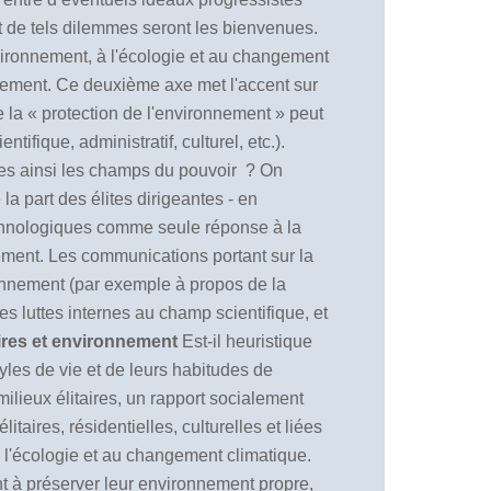
nt de tels dilemmes seront les bienvenues.
nvironnement, à l'écologie et au changement
nement. Ce deuxième axe met l'accent sur
e la
«
protection de l'environnement
»
peut
tifique, administratif, culturel, etc.).
lles ainsi les champs du pouvoir ?
On
a part des élites dirigeantes - en
hnologiques comme seule réponse à la
ement. Les communications portant sur la
ironnement (par exemple à propos de la
s luttes internes au champ scientifique, et
aires et environnement
Est-il heuristique
tyles de vie et de leurs habitudes de
ilieux élitaires, un rapport socialement
taires, résidentielles, culturelles et liées
à l'écologie et au changement climatique.
nt à préserver leur environnement propre,