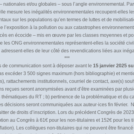
tés – nationales et/ou globales – sous l’angle environnemental. P
le mesure les inégalités environnementales recoupent-elles les 
ux sur les populations qu’en termes de luttes et de mobilisatio
’exposition à la pollution ou aux catastrophes environnementa
ocès en écocide – mis en œuvre par les classes moyennes et po
e les ONG environnementales représentent-elles la société civil
 adressent-elles de leur côté des revendications liées aux iné
***
s de communication sont à déposer avant le
15 janvier 2025
su
pas excéder 3 500 signes maximum (hors bibliographie) et ment
), rattachements institutionnels, courriel de contact, axe(s) souh
ons reçues seront anonymisées avant d’être examinées par plus
es thématiques du RT ; b) pertinence de la problématique et du cad
s décisions seront communiquées aux auteur·ices fin février.
N
itter de droits d’inscription. Lors du précédent Congrès de 2023
cription au Congrès à 61€ pour les non-titulaires et 152€ pour les t
ation). Les collègues non-titulaires qui ne peuvent être financé·