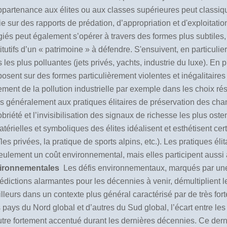
ppartenance aux élites ou aux classes supérieures peut classiqu
tie sur des rapports de prédation, d’appropriation et d'exploitati
és peut également s’opérer à travers des formes plus subtiles, t
tutifs d’un
«
patrimoine
»
à défendre. S'ensuivent, en particulie
s les plus polluantes (jets privés, yachts, industrie du luxe). En
osent sur des formes particulièrement violentes et inégalitair
ement de la pollution industrielle par exemple dans les choix ré
s généralement aux pratiques élitaires de préservation des chan
iété et l’invisibilisation des signaux de richesse les plus oste
érielles et symboliques des élites idéalisent et esthétisent ce
îles privées, la pratique de sports alpins, etc.). Les pratiques éli
ulement un coût environnemental, mais elles participent aussi à 
nvironnementales
Les défis environnementaux, marqués par une 
rédictions alarmantes pour les décennies à venir, démultiplient
ailleurs dans un contexte plus général caractérisé par de très fo
 pays du Nord global et d’autres du Sud global, l’écart entre le
re fortement accentué durant les dernières décennies. Ce derni