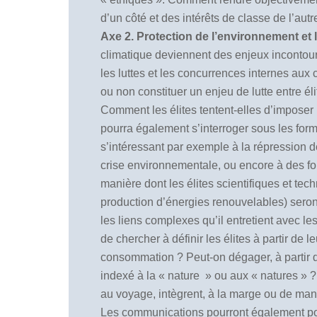
d’un côté et des intérêts de classe de l’au
Axe 2. Protection de l’environnement et
climatique deviennent des enjeux incontour
les luttes et les concurrences internes au
ou non constituer un enjeu de lutte entre élit
Comment les élites tentent-elles d’imposer 
pourra également s’interroger sous les form
s’intéressant par exemple à la répression 
crise environnementale, ou encore à des fo
manière dont les élites scientifiques et tec
production d’énergies renouvelables) seront
les liens complexes qu’il entretient avec 
de chercher à définir les élites à partir de 
consommation ? Peut-on dégager, à partir de
indexé à la
«
nature
»
ou aux
«
natures
»
?
au voyage, intègrent, à la marge ou de mani
Les communications pourront également porte