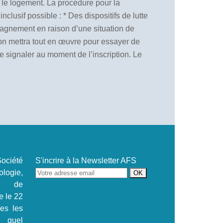
et le logement. La procédure pour la
nclusif possible :
* Des dispositifs de lutte
agnement en raison d’une situation de
ion mettra tout en œuvre pour essayer de
 signaler au moment de l’inscription. Le
ociété
S'incrire à la Newsletter AFS
ogie,
se de
e le 22
.es les
s quel