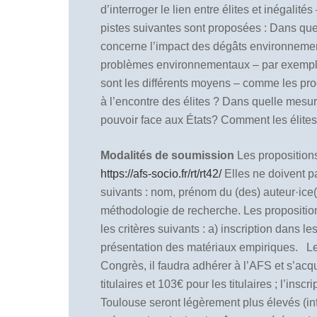
d’interroger le lien entre élites et inégali
pistes suivantes sont proposées : Dans quel
concerne l’impact des dégâts environnementa
problèmes environnementaux – par exemple l
sont les différents moyens – comme les pr
à l’encontre des élites ? Dans quelle mesur
pouvoir face aux États? Comment les élites
Modalités de soumission
Les proposition
https://afs-socio.fr/rt/rt42/
Elles ne doivent 
suivants : nom, prénom du (des) auteur·ice(s
méthodologie de recherche.
Les propositi
les critères suivants : a) inscription dans l
présentation des matériaux empiriques.
Le
Congrès, il faudra adhérer à l’AFS et s’acqu
titulaires et 103€ pour les titulaires ; l’ins
Toulouse seront légèrement plus élevés (infl