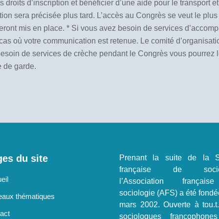
 droits d’inscription et bénéficier d’une aide pour le transport 
ion sera précisée plus tard.
L’accès au Congrès se veut le plus i
eront mis en place.
* Si vous avez besoin de services d’accomp
 cas où votre communication est retenue. Le comité d’organisat
besoin de services de crèche pendant le Congrès vous pourrez le
 de garde.
es du site
Prenant la suite de la S
française de sociol
eil
l’Association françai
sociologie (AFS) a été fondé
aux thématiques
mars 2002. Ouverte à tou.t
act
sociologues francophone