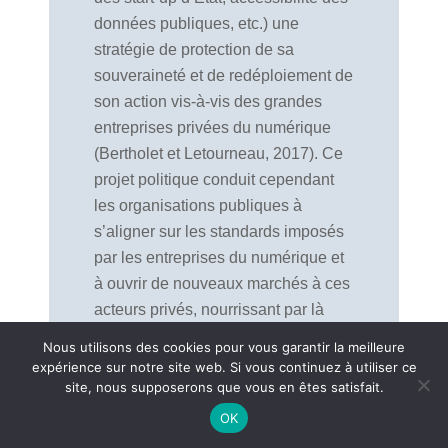
données publiques, etc.) une
stratégie de protection de sa
souveraineté et de redéploiement de
son action vis-à-vis des grandes
entreprises privées du numérique
(Bertholet et Letourneau, 2017). Ce
projet politique conduit cependant
les organisations publiques à
s’aligner sur les standards imposés
par les entreprises du numérique et
à ouvrir de nouveaux marchés à ces
acteurs privés, nourrissant par là
même un processus de «
Nous utilisons des cookies pour vous garantir la meilleure
privatisation numérique » des
expérience sur notre site web. Si vous continuez à utiliser ce
site, nous supposerons que vous en êtes satisfait.
services publics (Jeannot et Cottin-
Marx, 2022). Des communications
OK
pourront discuter cette interprétation,