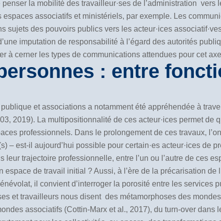
de penser la mobilité des travailleur·ses de l’administration vers 
es espaces associatifs et ministériels, par exemple. Les commun
ins sujets des pouvoirs publics vers les acteur·ices associatif·v
d’une imputation de responsabilité à l’égard des autorités publiq
der à cerner les types de communications attendues pour cet axe
personnes : entre foncti
 publique et associations a notamment été appréhendée à travers
003, 2019). La multipositionnalité de ces acteur·ices permet de q
paces professionnels. Dans le prolongement de ces travaux, l’
(s) – est-il aujourd’hui possible pour certain·es acteur·ices de p
leur trajectoire professionnelle, entre l’un ou l’autre de ces e
 espace de travail initial ? Aussi, à l’ère de la précarisation de
névolat, il convient d’interroger la porosité entre les services 
euses et travailleurs nous disent des métamorphoses des mondes 
ondes associatifs (Cottin-Marx et al., 2017), du turn-over dans l