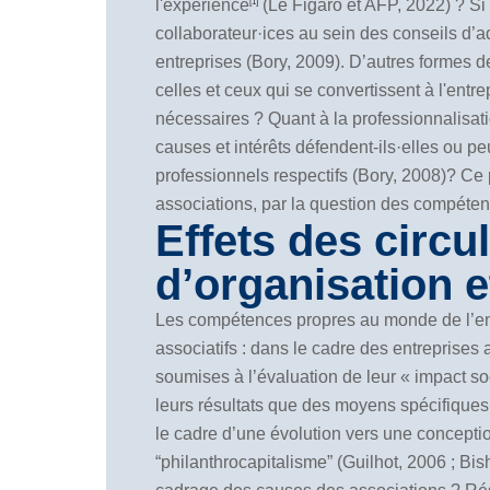
l'expérience
(Le Figaro et AFP, 2022) ? Si
[1]
collaborateur·ices au sein des conseils d’ad
entreprises (Bory, 2009). D’autres formes de
celles et ceux qui se convertissent à l'ent
nécessaires ? Quant à la professionnalisa
causes et intérêts défendent-ils·elles ou p
professionnels respectifs (Bory, 2008)? Ce 
associations, par la question des compéten
Effets des circu
d’organisation 
Les compétences propres au monde de l’ent
associatifs : dans le cadre des entreprises 
soumises à l’évaluation de leur « impact soc
leurs résultats que des moyens spécifiques
le cadre d’une évolution vers une concepti
“philanthrocapitalisme” (Guilhot, 2006 ; Bis