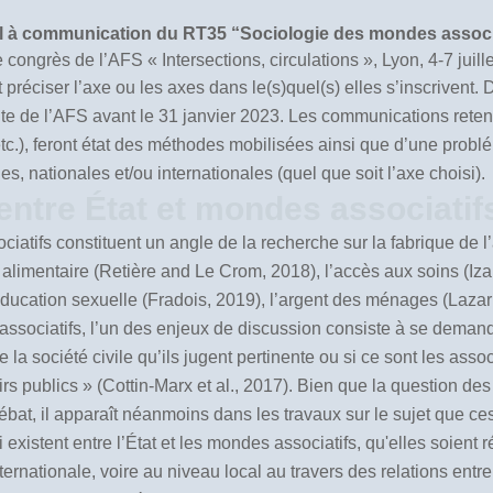
 à communication du RT35 “Sociologie des mondes associ
congrès de l’AFS « Intersections, circulations », Lyon, 4-7 juill
réciser l’axe ou les axes dans le(s)quel(s) elles s’inscrivent.
site de l’AFS avant le 31 janvier 2023. Les communications reten
 etc.), feront état des méthodes mobilisées ainsi que d’une problé
 nationales et/ou internationales (quel que soit l’axe choisi).
entre État et mondes associatif
ociatifs constituent un angle de la recherche sur la fabrique de l
e alimentaire (Retière and Le Crom, 2018), l’accès aux soins (Izam
’éducation sexuelle (Fradois, 2019), l’argent des ménages (Laza
ssociatifs, l’un des enjeux de discussion consiste à se demande
la société civile qu’ils jugent pertinente ou si ce sont les asso
s publics » (Cottin-Marx et al., 2017). Bien que la question des
ébat, il apparaît néanmoins dans les travaux sur le sujet que ces
i existent entre l’État et les mondes associatifs, qu'elles soient
nternationale, voire au niveau local au travers des relations entr