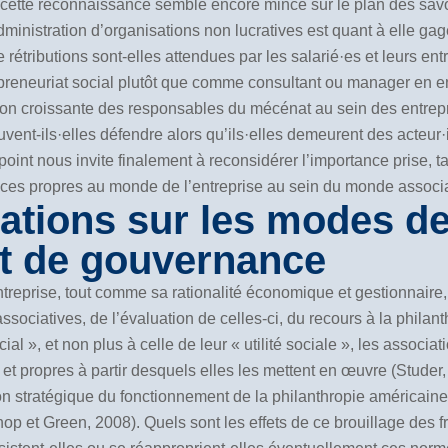
 cette reconnaissance semble encore mince sur le plan des savoi
ministration d’organisations non lucratives est quant à elle gag
 rétributions sont-elles attendues par les salarié·es et leurs ent
repreneuriat social plutôt que comme consultant ou manager en e
tion croissante des responsables du mécénat au sein des entrep
euvent-ils·elles défendre alors qu’ils·elles demeurent des acteur
point nous invite finalement à reconsidérer l’importance prise, t
ces propres au monde de l’entreprise au sein du monde associat
lations sur les modes de
et de gouvernance
reprise, tout comme sa rationalité économique et gestionnaire,
associatives, de l’évaluation de celles-ci, du recours à la philan
ial », et non plus à celle de leur « utilité sociale », les assoc
 et propres à partir desquels elles les mettent en œuvre (Stude
on stratégique du fonctionnement de la philanthropie américain
hop et Green, 2008). Quels sont les effets de ce brouillage des fr