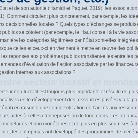
’Etat et de son autorité (Hamidi et Paquet, 2019), les associatio
001). Comment circulent plus concrètement, par exemple, les id
tions décisionnelles locales ? Quels types d’échanges se produi
 publics se côtoient (par exemple, le Haut conseil à la vie asso
anière les catégories légitimées par l’État sont-elles intégrée
rsque celles et ceux-ci en viennent à mettre en œuvre des polit
les réponses aux problèmes publics transitent-elles entre les po
emandes d’évaluation de l’action associative par les financeurs
gestion internes aux associations ?
entre secteur lucratif et mondes
secteur non-lucratif est toujours plus importante et résulte de 
ociatives (
ie
le développement des ressources privées via la par
cénat) en raison d’une complexification de l’accès aux ressour
eurs aides à celles d’entreprises ou de fondations. Les organisa
es monétaires et non monétaires et de plus en plus soumises à de
ance, les entreprises ont développé des programmes de mécéna