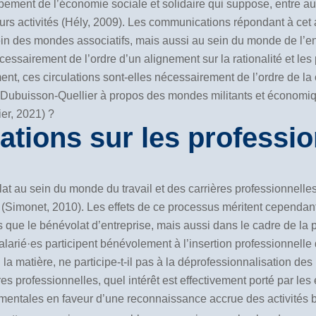
pement de l’économie sociale et solidaire qui suppose, entre aut
 leurs activités (Hély, 2009). Les communications répondant à cet
sein des mondes associatifs, mais aussi au sein du monde de l’e
écessairement de l’ordre d’un alignement sur la rationalité et les
nt, ces circulations sont-elles nécessairement de l’ordre de l
 Dubuisson-Quellier à propos des mondes militants et économique
er, 2021) ?
lations sur les professio
lat au sein du monde du travail et des carrières professionnelles
 (Simonet, 2010). Les effets de ce processus méritent cependant
 que le bénévolat d’entreprise, mais aussi dans le cadre de la 
salarié·es participent bénévolement à l’insertion professionnelle
a matière, ne participe-t-il pas à la déprofessionnalisation des 
es professionnelles, quel intérêt est effectivement porté par l
ntales en faveur d’une reconnaissance accrue des activités bé