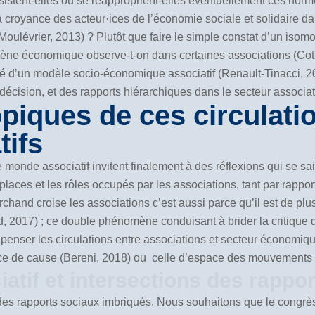
istent-elles ou se réapproprient-elles éventuellement ces norm
e la croyance des acteur·ices de l’économie sociale et solidaire d
ulévrier, 2013) ? Plutôt que faire le simple constat d’un isom
omène économique observe-t-on dans certaines associations (Cott
ité d’un modèle socio-économique associatif (Renault-Tinacci, 20
décision, et des rapports hiérarchiques dans le secteur associat
piques de ces circulati
ifs
 le monde associatif invitent finalement à des réflexions qui se 
laces et les rôles occupés par les associations, tant par rapport 
hand croise les associations c’est aussi parce qu’il est de plus 
rd, 2017) ; ce double phénomène conduisant à brider la critique 
de penser les circulations entre associations et secteur économ
pace de cause (Bereni, 2018) ou celle d’espace des mouvements 
iatif et intersections des rappo
 des rapports sociaux imbriqués. Nous souhaitons que le congr