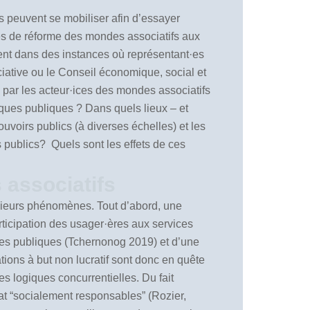
ns peuvent se mobiliser afin d’essayer
ées de réforme des mondes associatifs aux
sent dans des instances où représentant·es
ciative ou le Conseil économique, social et
s par les acteur·ices des mondes associatifs
iques publiques ? Dans quels lieux – et
uvoirs publics (à diverses échelles) et les
 publics? Quels sont les effets de ces
 associatifs
plusieurs phénomènes. Tout d’abord, une
ticipation des usager·ères aux services
ces publiques (Tchernonog 2019) et d’une
tions à but non lucratif sont donc en quête
s logiques concurrentielles. Du fait
t “socialement responsables” (Rozier,