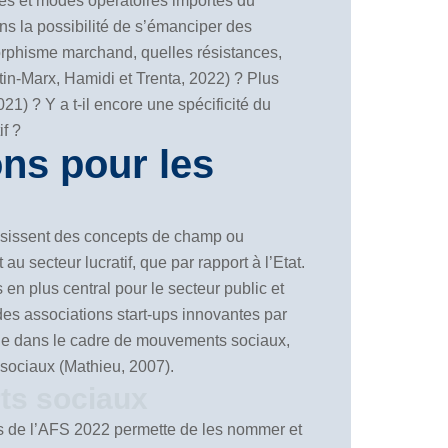
es et modes opératoires importés du
ans la possibilité de s’émanciper des
orphisme marchand, quelles résistances,
in-Marx, Hamidi et Trenta, 2022) ? Plus
21) ? Y a t-il encore une spécificité du
if ?
ons pour les
saisissent des concepts de champ ou
au secteur lucratif, que par rapport à l’Etat.
en plus central pour le secteur public et
des associations start-ups innovantes par
ique dans le cadre de mouvements sociaux,
sociaux (Mathieu, 2007).
rts sociaux
ès de l’AFS 2022 permette de les nommer et