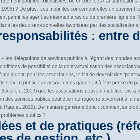
ecrutement pour les collectivités, ou encore des transformations 
, 1998) ? De plus, ces mobilités concernent-elles uniquement l
ment parmi les agent·es intermédiaires ou de première ligne de l
dans les deux sens sont-elles favorisées par des socialisations 
responsabilités : entre d
les délégations de services publics à l’égard des mondes associ
conditions de possibilité de la contractualisation des associatio
’impliquent, pour les associations, le fait de devenir des “parten
e service public aux associations gagnerait à être pensé en par
​​(Gusfield, 2009) que les associations peuvent mobiliser vis-à-
n des services publics peut être interrogée relativement à la ma
i et Paquet, 2019). De manière générale donc : comment se produ
s problèmes publics ?
dées et de pratiques (ré
s de gestion, etc.)