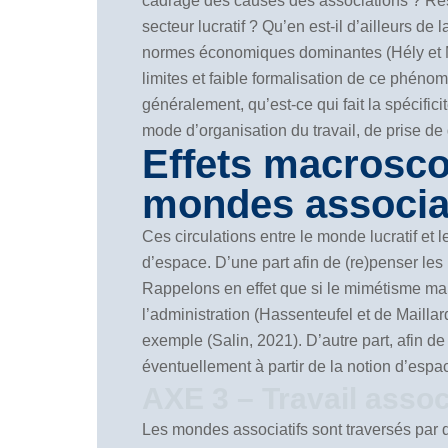
cadrage des causes des associations ? Rés
secteur lucratif ? Qu’en est-il d’ailleurs d
normes économiques dominantes (Hély et Mo
limites et faible formalisation de ce phén
généralement, qu’est-ce qui fait la spécific
mode d’organisation du travail, de prise de 
Effets macrosco
mondes associat
Ces circulations entre le monde lucratif et
d’espace. D’une part afin de (re)penser les p
Rappelons en effet que si le mimétisme marc
l’administration (Hassenteufel et de Mailla
exemple (Salin, 2021). D’autre part, afin 
éventuellement à partir de la notion d’es
AXE 3 – Travail assoc
Les mondes associatifs sont traversés par