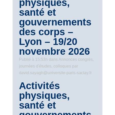
physiques,
santé et
gouvernements
des corps –
Lyon – 19/20
novembre 2026
Publié à 15:53h
dans
Annonces congrès,
journées d'études, colloques
par
david.sayagh@universite-paris-saclay.fr
Activités
physiques,
santé et
gouvernements