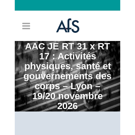
Connexion
AAC JE RT 31 x RT
17 : Activités
physiques, santé et
gouvernements des
corps – Lyon –
19/20 novembre
2026