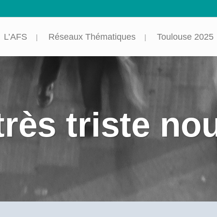
L’AFS
Réseaux Thématiques
Toulouse 2025
rès triste no