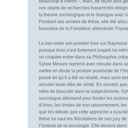
beaucoup d’intérêt –, mais, de façon plus gé
nos objets de recherches fussent très éloig
la théorie sociologique et le dialogue avec 
Pendant ses années de thèse, elle été alloc
boursière de la Fondation allemande Thyss
Le lien entre son premier livre sur Raymond 
puisque Aron s’est fortement inspiré lui-même
un chapitre entier dans sa
Philosophie critiq
Sylvie Mesure reprend avec minutie dans sa 
mettre en doute la posture positiviste de l’hi
passé tel qu’il a été en réalité, mais sans t
annuler toute idée de vérité. En suivant, pas
refus de basculer dans le subjectivisme, Syl
sociologue allemand pour fonder les sciences
d’Aron, les limites de son raisonnement, les 
que les débats que cette approche a suscité
thèse lui vaut les félicitations de son jury 
l’histoire de la sociologie. Elle devient alor