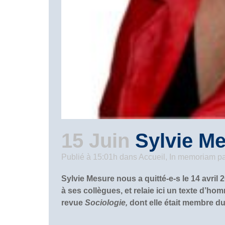
15 Juin
Sylvie Me
Publié à 15:01h
dans
Accueil
,
In memoriam
p
Sylvie Mesure nous a quitté-e-s le 14 avri
à ses collègues, et relaie ici un texte d’
revue
Sociologie,
dont elle était membre du