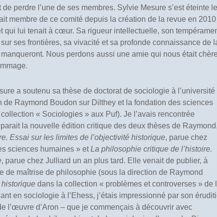
t de perdre l’une de ses membres. Sylvie Mesure s’est éteinte l
était membre de ce comité depuis la création de la revue en 2010
t qui lui tenait à cœur. Sa rigueur intellectuelle, son tempérame
ur ses frontières, sa vivacité et sa profonde connaissance de l
 manqueront. Nous perdons aussi une amie qui nous était chèr
 hommage.
ure a soutenu sa thèse de doctorat de sociologie à l’université
n de Raymond Boudon sur Dilthey et la fondation des sciences
collection « Sociologies » aux Puf). Je l’avais rencontrée
arait la nouvelle édition critique des deux thèses de Raymond
e. Essai sur les limites de l’objectivité historique
, parue chez
des sciences humaines » et
La philosophie critique de l’histoire.
e
, parue chez Julliard un an plus tard. Elle venait de publier, à
re de maîtrise de philosophie (sous la direction de Raymond
historique
dans la collection « problèmes et controverses » de 
iant en sociologie à l’Ehess, j’étais impressionné par son érudit
de l’œuvre d’Aron – que je commençais à découvrir avec