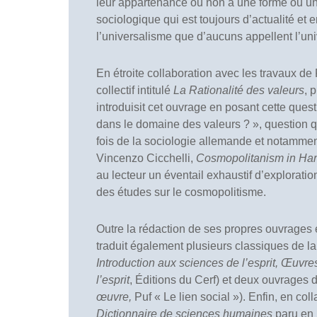
leur appartenance ou non à une forme ou un
sociologique qui est toujours d’actualité e
l’universalisme que d’aucuns appellent l’uni
En étroite collaboration avec les travaux 
collectif intitulé
La Rationalité des valeurs
, 
introduisit cet ouvrage en posant cette ques
dans le domaine des valeurs ? », question qu
fois de la sociologie allemande et notammen
Vincenzo Cicchelli,
Cosmopolitanism in Ha
au lecteur un éventail exhaustif d’explorat
des études sur le cosmopolitisme.
Outre la rédaction de ses propres ouvrages 
traduit également plusieurs classiques de la
Introduction aux sciences de l’esprit, Œuvres
l’esprit
, Éditions du Cerf) et deux ouvrages 
œuvre,
Puf « Le lien social »). Enfin, en col
Dictionnaire de sciences humaines
paru en 