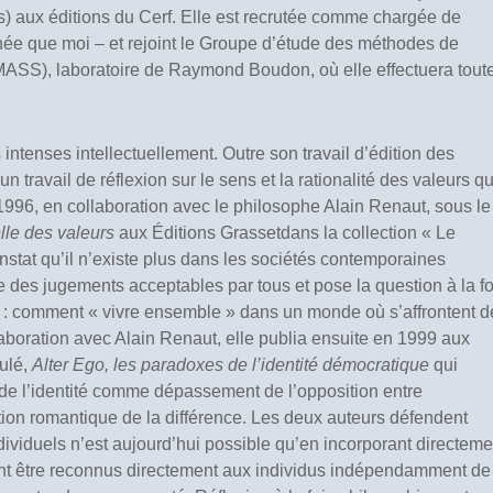
) aux éditions du Cerf. Elle est recrutée comme chargée de
 que moi – et rejoint le Groupe d’étude des méthodes de
ASS), laboratoire de Raymond Boudon, où elle effectuera tout
 intenses intellectuellement. Outre son travail d’édition des
 travail de réflexion sur le sens et la rationalité des valeurs qu
1996, en collaboration avec le philosophe Alain Renaut, sous le
lle des valeurs
aux Éditions Grassetdans la collection « Le
onstat qu’il n’existe plus dans les sociétés contemporaines
re des jugements acceptables par tous et pose la question à la fo
l : comment « vivre ensemble » dans un monde où s’affrontent d
llaboration avec Alain Renaut, elle publia ensuite en 1999 aux
ulé,
Alter Ego, les paradoxes de l’identité démocratique
qui
de l’identité comme dépassement de l’opposition entre
tion romantique de la différence. Les deux auteurs défendent
dividuels n’est aujourd’hui possible qu’en incorporant directeme
aient être reconnus directement aux individus indépendamment de