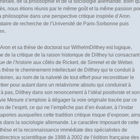
nérale, de la philosophie et de la sociologie allemande. Bien q
nés, nous étions réunis par le même goût et la même passion po
la philosophie dans une perspective critique inspirée d’Aron.
ataire de recherche de l’Université de Paris-Sorbonne puis
en.
Aron et sa thèse de doctorat sur WilhelmDilthey est logique,
 de la critique de la raison historique de Dilthey lui consacrant
ue de l’histoire
aux côtés de Rickert, de Simmel et de Weber.
thèse le cheminement intellectuel de Dilthey qui le conduit à
storien, au nom de la naïveté de tout effort pour reconstituer le
omber pour autant dans un relativisme absolu qui conduirait à
 à pas, Dilthey dans son renoncement à l’idéal positiviste et son
vie Mesure s’emploie à dégager la voie originale tracée par ce
 de l’esprit, ce qui ne l’empêche pas d’en évaluer, à l’instar
apories auxquelles cette tradition critique risque d’exposer, ains
s dans la sociologie allemande. Le caractère imposant de cette
de thèse et la reconnaissance immédiate des spécialistes de
s directrice scientifique de 1988 à 2002 de l’édition française des