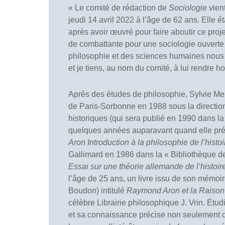
« Le comité de rédaction de
Sociologie
vien
jeudi 14 avril 2022 à l’âge de 62 ans. Elle 
après avoir œuvré pour faire aboutir ce proje
de combattante pour une sociologie ouverte s
philosophie et des sciences humaines nous
et je tiens, au nom du comité, à lui rendre
Après des études de philosophie, Sylvie Mes
de Paris-Sorbonne en 1988 sous la directio
historiques (qui sera publié en 1990 dans la 
quelques années auparavant quand elle prép
Aron Introduction à la philosophie de l’histoir
Gallimard en 1986 dans la « Bibliothèque 
Essai sur une théorie allemande de l’histoir
l’âge de 25 ans, un livre issu de son mémoi
Boudon) intitulé
Raymond Aron et la Raison 
célèbre Librairie philosophique J. Vrin. Étud
et sa connaissance précise non seulement 