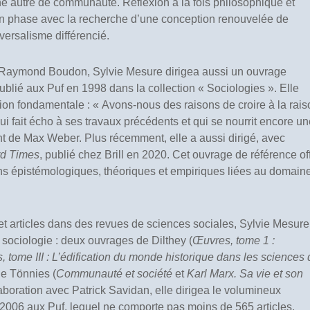
e autre de communauté. Réflexion à la fois philosophique et
t en phase avec la recherche d’une conception renouvelée de
versalisme différencié.
de Raymond Boudon, Sylvie Mesure dirigea aussi un ouvrage
publié aux Puf en 1998 dans la collection « Sociologies ». Elle
tion fondamentale : « Avons-nous des raisons de croire à la rais
i fait écho à ses travaux précédents et qui se nourrit encore un
t de Max Weber. Plus récemment, elle a aussi dirigé, avec
rd Times
, publié chez Brill en 2020. Cet ouvrage de référence of
ions épistémologiques, théoriques et empiriques liées au domain
et articles dans des revues de sciences sociales, Sylvie Mesure
 sociologie : deux ouvrages de Dilthey (
Œuvres, tome 1 :
, tome III : L’édification du monde historique dans les sciences
de Tönnies (
Communauté et société
et
Karl Marx. Sa vie et son
laboration avec Patrick Savidan, elle dirigea le volumineux
2006 aux Puf, lequel ne comporte pas moins de 565 articles,