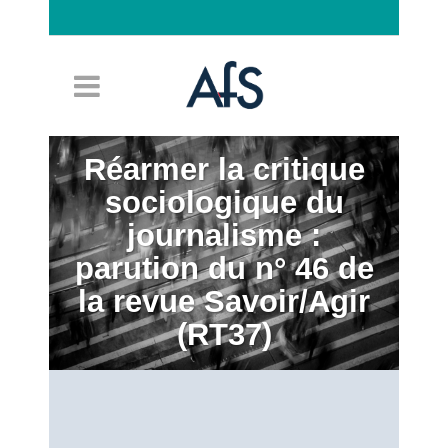
Connexion
Réarmer la critique
sociologique du
journalisme :
parution du n° 46 de
la revue Savoir/Agir
(RT37)