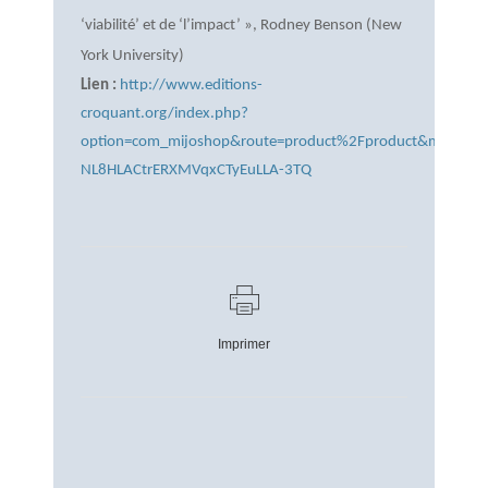
‘viabilité’ et de ‘l’impact’ », Rodney Benson (New
York University)
Lien :
http://www.editions-
croquant.org/index.php?
option=com_mijoshop&route=product%2Fproduct&manufac
NL8HLACtrERXMVqxCTyEuLLA-3TQ
Imprimer