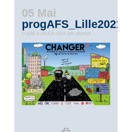
05 Mai
progAFS_Lille2021
Publié à 10:47h
dans
par
pbataill