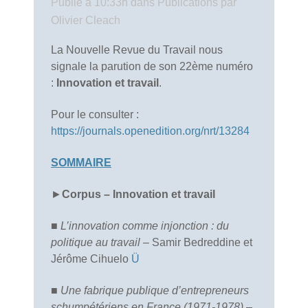
Publié à 10:33h
dans
Publications
par
Olivier Cleach
La Nouvelle Revue du Travail nous
signale la parution de son 22ème numéro
:
Innovation et travail
.
Pour le consulter :
https://journals.openedition.org/nrt/13284
SOMMAIRE
►
Corpus – Innovation et travail
■
L’innovation comme injonction : du
politique au travail
– Samir Bedreddine et
Jérôme Cihuelo
Ü
■
Une fabrique publique d’entrepreneurs
schumpétériens en France (1971-1978)
–