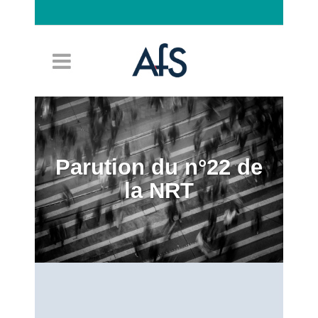
Connexion
Parution du n°22 de
la NRT