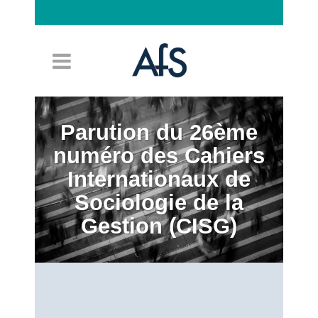
Connexion
Parution du 26ème
numéro des Cahiers
Internationaux de
Sociologie de la
Gestion (CISG)