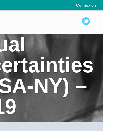
Connexion
ual
ertainties
USA-NY) –
19