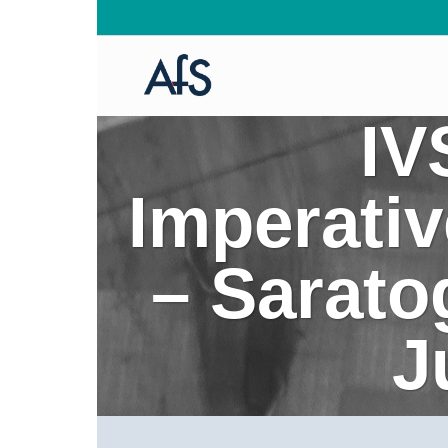
IV
Imperativ
– Sarato
J