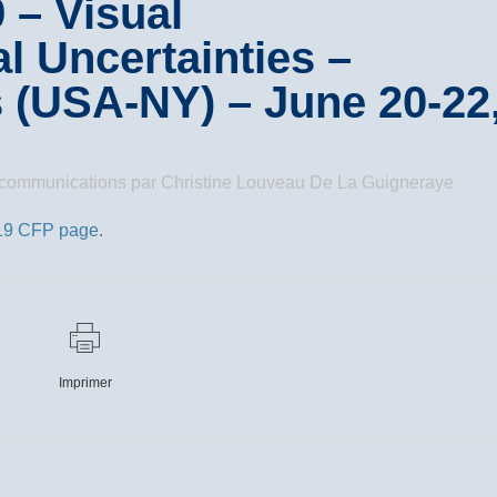
 – Visual
l Uncertainties –
 (USA-NY) – June 20-22
/ communications
par
Christine Louveau De La Guigneraye
19 CFP page
.
Imprimer