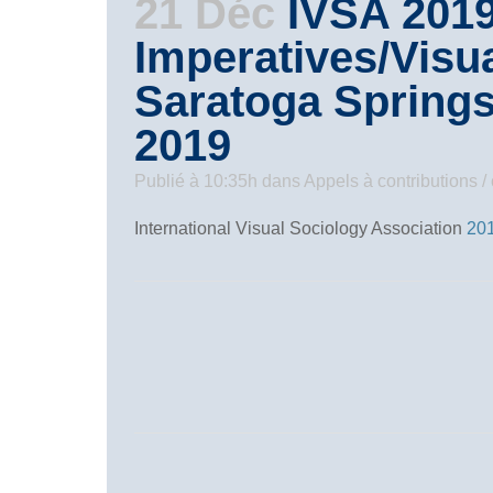
21 Déc
IVSA 2019
Imperatives/Visua
Saratoga Springs
2019
Publié à 10:35h
dans
Appels à contributions 
International Visual Sociology Association
20