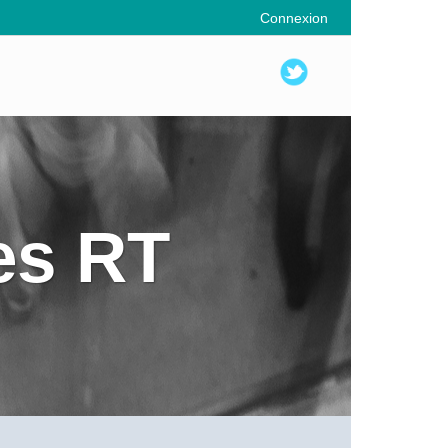
Connexion
es RT