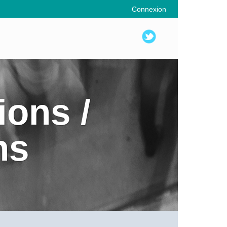
Connexion
ions /
ns