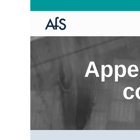
Appel
c