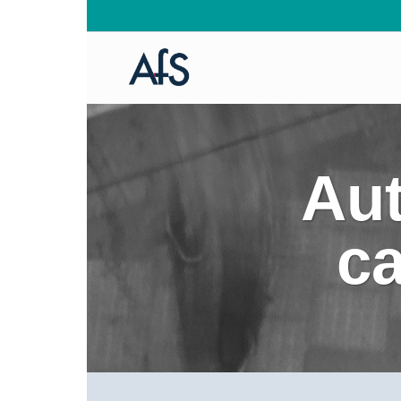
Aut
c