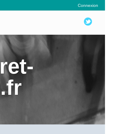
Connexion
ret-
fr