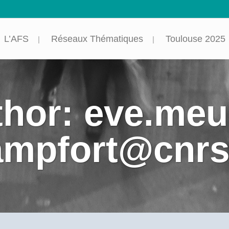
L’AFS
Réseaux Thématiques
Toulouse 2025
hor: eve.meu
ampfort@cnrs.