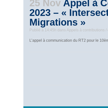
25 Nov
Appel à C
2023 – « Intersec
Migrations »
Publié à 14:45h
dans
Appels à contributions 
L’appel à communication du RT2 pour le 10èm