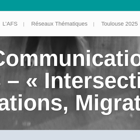
L’AFS
Réseaux Thématiques
Toulouse 2025
Communicati
 – « Intersect
ations, Migra