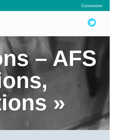
Connexion
ons – AFS
ions,
tions »