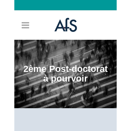
Connexion
2ème Post-doctorat
à pourvoir