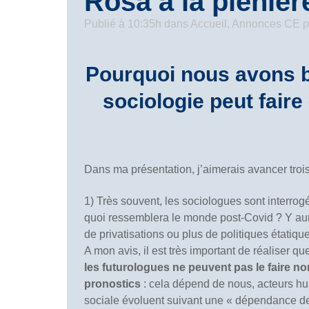
Rosa à la plénièr
Publié à 10:35h
dans
Accueil
,
Annonces CE
p
Pourquoi nous avons b
sociologie peut faire
Dans ma présentation, j’aimerais avancer trois
1) Très souvent, les sociologues sont interrog
quoi ressemblera le monde post-Covid ? Y aura-
de privatisations ou plus de politiques étatique
A mon avis, il est très important de réaliser q
les futurologues ne peuvent pas le faire no
pronostics
: cela dépend de nous, acteurs hum
sociale évoluent suivant une « dépendance de s