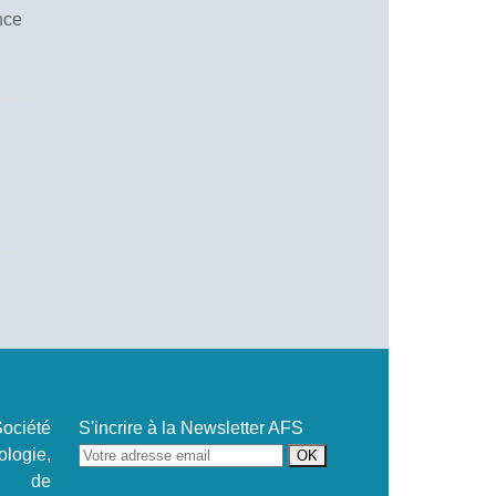
nce
ociété
S'incrire à la Newsletter AFS
ogie,
se de