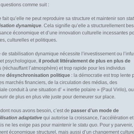
 questions comme suit :
fait qu’elle ne peut reproduire sa structure et maintenir son
sta
lisation dynamique
. Cela signifie qu’elle a structurellement be
ssance économique et d’une innovation culturelle incessantes p
s, culturelles et politiques.
de stabilisation dynamique nécessite l’investissement ou l’infu
e et psychologique,
il produit littéralement de plus en plus de
s (réchauffant l’atmosphère) et trop rapide pour les individus
une
désynchronisation politique
: la démocratie est trop lente 
 marchés financiers, de la circulation des médias, des
le conduit à une situation d’ « inertie polaire » (Paul Virilo), ou
rir de plus en plus vite juste pour demeurer sur place.
 dont nous avons besoin, c’est de
passer d’un mode de
ilisation adaptative
qui autorise la croissance, l’accélération et
ais ne les exige pas pour maintenir le
statu quo
. Pour y parvenir,
ent économique structurel, mais aussi d’un changement culture