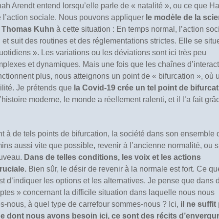
h Arendt entend lorsqu’elle parle de « natalité », ou ce que H
 de l’action sociale. Nous pouvons appliquer
le modèle de la sci
de Thomas Kuhn
à cette situation : En temps normal, l’action soc
et suit des routines et des réglementations strictes. Elle se situ
idiens ». Les variations ou les déviations sont ici très peu
omplexes et dynamiques. Mais une fois que les chaînes d’interac
nctionnent plus, nous atteignons un point de « bifurcation », où 
lité. Je prétends que
la Covid-19 crée un tel point de bifurca
’histoire moderne, le monde a réellement ralenti, et il l’a fait grâ
!
ent à de tels points de bifurcation, la société dans son ensemble 
ins aussi vite que possible, revenir à l’ancienne normalité, ou s
ouveau.
Dans de telles conditions, les voix et les actions
ruciale.
Bien sûr, le désir de revenir à la normale est fort. Ce qu
est d’indiquer les options et les alternatives. Je pense que dans 
ptes » concernant la difficile situation dans laquelle nous nous
s-nous, à quel type de carrefour sommes-nous ? Ici,
il ne suffit
e dont nous avons besoin ici, ce sont des récits d’envergu