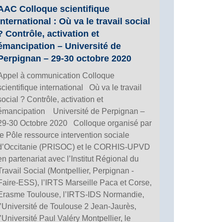
AAC Colloque scientifique
international : Où va le travail social
? Contrôle, activation et
émancipation – Université de
Perpignan – 29-30 octobre 2020
Appel à communication Colloque
scientifique international Où va le travail
social ? Contrôle, activation et
émancipation Université de Perpignan –
29-30 Octobre 2020 Colloque organisé par
le Pôle ressource intervention sociale
d’Occitanie (PRISOC) et le CORHIS-UPVD
en partenariat avec l’Institut Régional du
Travail Social (Montpellier, Perpignan -
Faire-ESS), l’IRTS Marseille Paca et Corse,
Erasme Toulouse, l’IRTS-IDS Normandie,
l’Université de Toulouse 2 Jean-Jaurès,
l’Université Paul Valéry Montpellier, le