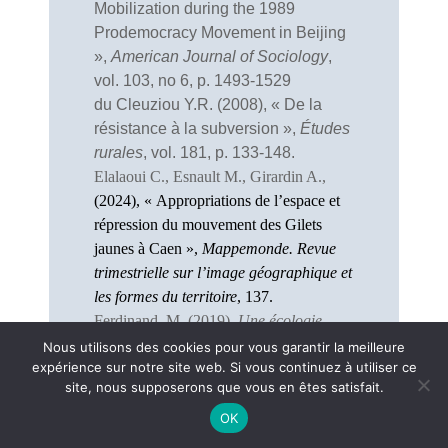
Mobilization during the 1989
Prodemocracy Movement in Beijing
»,
American Journal of Sociology
,
vol. 103, no 6, p. 1493-1529
du Cleuziou Y.R. (2008), « De la
résistance à la subversion »,
Études
rurales
, vol. 181, p. 133-148.
Elalaoui C., Esnault M., Girardin A.,
(2024), « Appropriations de l’espace et
répression du mouvement des Gilets
jaunes à Caen »,
Mappemonde. Revue
trimestrielle sur l’image géographique et
les formes du territoire
, 137.
Ferdinand, M. (2019).
Une écologie
décoloniale Penser
l'écologie depuis le
Nous utilisons des cookies pour vous garantir la meilleure
expérience sur notre site web. Si vous continuez à utiliser ce
monde caribéen
.Paris, Le Seuil, «
site, nous supposerons que vous en êtes satisfait.
Anthropocène ».
Fetner T. (2008),
How the Religious
OK
Right Shaped Lesbian and Gay