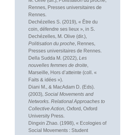
M. Olive (dir.),
Politisation du proche
,
Rennes, Presses universitaires de
Rennes.
Dechézelles S. (2019), « Être du
coin, défendre ses lieux », in S.
Dechézelles, M. Olive (dir.),
Politisation du proche
, Rennes,
Presses universitaires de Rennes.
Della Sudda M. (2022),
Les
nouvelles femmes de droite
,
Marseille, Hors d’atteinte (coll. «
Faits & idées »).
Diani M., & MacAdam D. (Eds).
(2003),
Social Movements and
Networks. Relational Approaches to
Collective Action
, Oxford, Oxford
University Press.
Dingxin Zhao. (1998), « Ecologies of
Social Movements : Student