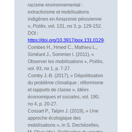
racisme environnemental :
extractivisme et mobilisations
indigènes en Amazonie péruvienne
»,
Politix
, vol. 131, no 3, p. 129-152.
DOI :
https://doi.org/10.3917/pox.131.0129
.
Combes H., Hmed C., Mathieu L.,
Siméant J., Sommier I. (2011), «
Observer les mobilisations »,
Politix
,
vol. 93, no 1, p. 7-27.
Comby J.-B. (2017), « Dépolitisation
du problème climatique : réformisme
et rapports de classe »,
Idées
économiques et sociales
, vol. 190,
no 4, p. 20-27.
Cossart P., Talpin J. (2019), « Une
approche écologique des
mobilisations », in S. Dechézelles,