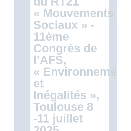
du RT21
« Mouvements
Sociaux » -
11ème
Congrès de
l’AFS,
« Environnement(
et
Inégalités »,
Toulouse 8
-11 juillet
2025