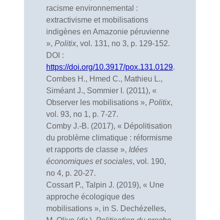
racisme environnemental :
extractivisme et mobilisations
indigènes en Amazonie péruvienne
»,
Politix
, vol. 131, no 3, p. 129-152.
DOI :
https://doi.org/10.3917/pox.131.0129
.
Combes H., Hmed C., Mathieu L.,
Siméant J., Sommier I. (2011), «
Observer les mobilisations »,
Politix
,
vol. 93, no 1, p. 7-27.
Comby J.-B. (2017), « Dépolitisation
du problème climatique : réformisme
et rapports de classe »,
Idées
économiques et sociales
, vol. 190,
no 4, p. 20-27.
Cossart P., Talpin J. (2019), « Une
approche écologique des
mobilisations », in S. Dechézelles,