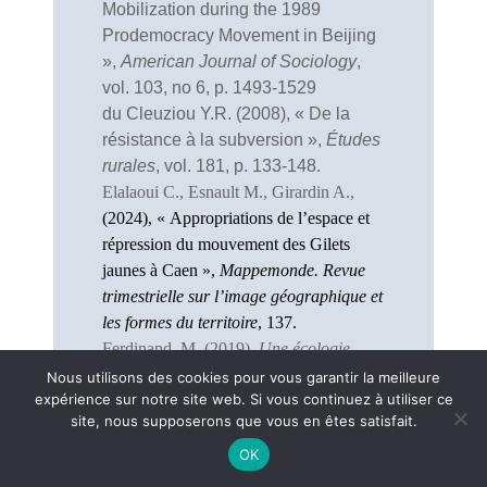
Mobilization during the 1989
Prodemocracy Movement in Beijing
»,
American Journal of Sociology
,
vol. 103, no 6, p. 1493-1529
du Cleuziou Y.R. (2008), « De la
résistance à la subversion »,
Études
rurales
, vol. 181, p. 133-148.
Elalaoui C., Esnault M., Girardin A.,
(2024), « Appropriations de l’espace et
répression du mouvement des Gilets
jaunes à Caen »,
Mappemonde. Revue
trimestrielle sur l’image géographique et
les formes du territoire
, 137.
Ferdinand, M. (2019).
Une écologie
décoloniale Penser
l'écologie depuis le
Nous utilisons des cookies pour vous garantir la meilleure
expérience sur notre site web. Si vous continuez à utiliser ce
monde caribéen
.Paris, Le Seuil, «
site, nous supposerons que vous en êtes satisfait.
Anthropocène ».
Fetner T. (2008),
How the Religious
OK
Right Shaped Lesbian and Gay