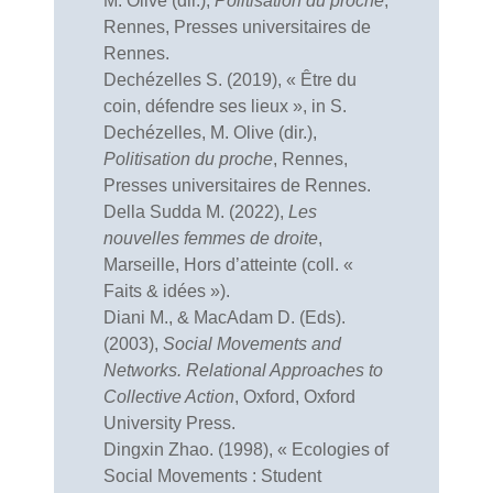
M. Olive (dir.),
Politisation du proche
,
Rennes, Presses universitaires de
Rennes.
Dechézelles S. (2019), « Être du
coin, défendre ses lieux », in S.
Dechézelles, M. Olive (dir.),
Politisation du proche
, Rennes,
Presses universitaires de Rennes.
Della Sudda M. (2022),
Les
nouvelles femmes de droite
,
Marseille, Hors d’atteinte (coll. «
Faits & idées »).
Diani M., & MacAdam D. (Eds).
(2003),
Social Movements and
Networks. Relational Approaches to
Collective Action
, Oxford, Oxford
University Press.
Dingxin Zhao. (1998), « Ecologies of
Social Movements : Student