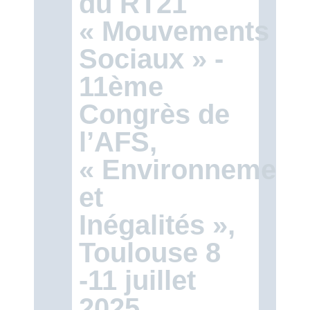
du RT21
« Mouvements
Sociaux » -
11ème
Congrès de
l’AFS,
« Environnement(
et
Inégalités »,
Toulouse 8
-11 juillet
2025