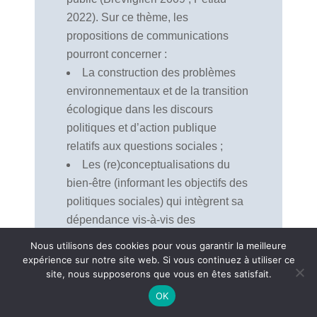
2022). Sur ce thème, les
propositions de communications
pourront concerner :
La construction des problèmes
environnementaux et de la transition
écologique dans les discours
politiques et d’action publique
relatifs aux questions sociales ;
Les (re)conceptualisations du
bien-être (informant les objectifs des
politiques sociales) qui intègrent sa
dépendance vis-à-vis des
écosystèmes et les résistances
Nous utilisons des cookies pour vous garantir la meilleure
qu’elles peuvent susciter
expérience sur notre site web. Si vous continuez à utiliser ce
site, nous supposerons que vous en êtes satisfait.
lorsqu’elles sont traduites dans
l’action publique et subies par des
OK
ménages modestes.