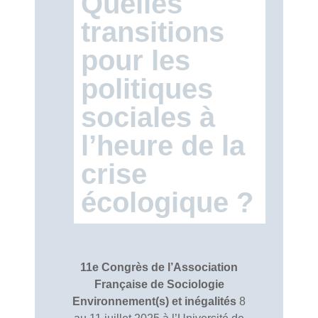
Quelles
transitions
pour les
politiques
sociales à
l’heure de la
crise
écologique ?
11e Congrès de l’Association
Française de Sociologie
Environnement(s) et inégalités
8