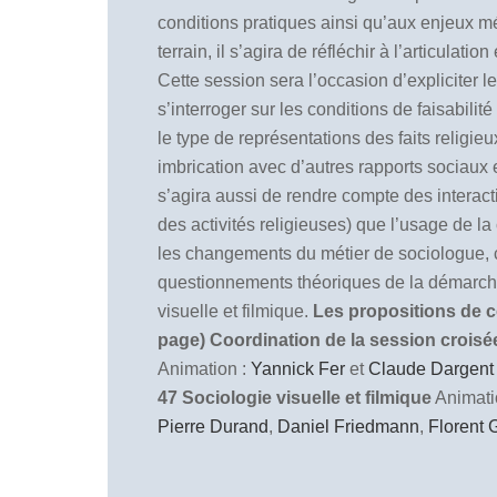
conditions pratiques ainsi qu’aux enjeux mé
terrain, il s’agira de réfléchir à l’articula
Cette session sera l’occasion d’expliciter 
s’interroger sur les conditions de faisabili
le type de représentations des faits religieu
imbrication avec d’autres rapports sociaux et
s’agira aussi de rendre compte des interacti
des activités religieuses) que l’usage de l
les changements du métier de sociologue, cet
questionnements théoriques de la démarche f
visuelle et filmique.
Les propositions de co
page)
Coordination de la session crois
Animation :
Yannick Fer
et
Claude Dargent
47 Sociologie visuelle et filmique
Animati
Pierre Durand
,
Daniel Friedmann
,
Florent