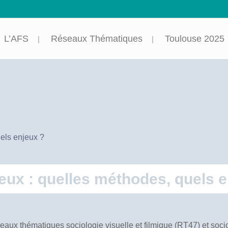
L’AFS
Réseaux Thématiques
Toulouse 2025
uels enjeux ?
gieux : quelles méthodes, quels 
eaux thématiques sociologie visuelle et filmique (RT47) et socio