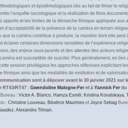
thodologiques et épistémologiques liés au fait de filmer le relig
tion entre l’enquête sociologique et la réalisation de films docume
les apports et les limites de la démarche filmique appliquée aux
té et d’acceptabilité de la présence de la caméra en terrain rel
x que la caméra contribue à produire, la manière dont elle peut à 
 éclairer certaines dimensions sensibles de l’expérience religieuse
ons, des enjeux sous-jacents et des attentes des acteurs religieu
a caméra est susceptible de susciter. Plus généralement, en lie
te session privilégiera les approches réflexives explicitant les
ilmique ainsi que les modalités de restitution et de valorisat
mmunication sont à déposer avant le 30 janvier 2021 sur le 
ée RT43/RT47 :
Gwendoline Malogne-Fer
et à
Yannick Fer
du
Bureau :
Victor A. Blanco
,
Hamza Esmili
,
Kristina Kovalskaya
,
on :
Christine Louveau
,
Béatrice Maurines
et
Joyce Sebag
Bure
 Gaudez
,
Alexandra Tilman.