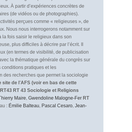
ieux. À partir d’expériences concrètes de
ntaires (de vidéos ou de photographies).
 activités perçues comme « religieuses », de
igieux. Nous nous interrogerons notamment sur
la fois saisir le religieux dans son
, plus difficiles à décrire par l’écrit. Il
x (en termes de visibilité, de publicisation
n avec la thématique générale du congrès sur
 conditions pratiques et les
ion des recherches que permet la sociologie
site de l’AFS (voir en bas de cette
 RT43
RT 43 Sociologie et Religions
Thierry Maire
,
Gwendoline Malogne-Fer
RT
au :
Émilie Balteau
,
Pascal Cesaro
,
Jean-