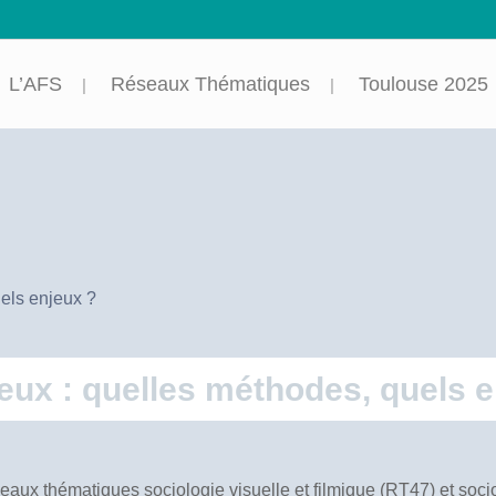
L’AFS
Réseaux Thématiques
Toulouse 2025
uels enjeux ?
gieux : quelles méthodes, quels 
eaux thématiques sociologie visuelle et filmique (RT47) et socio