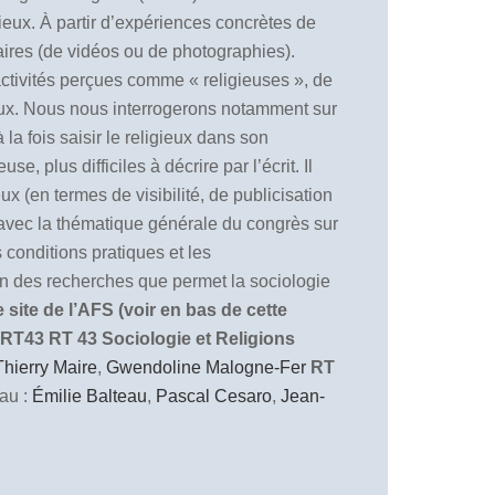
ieux. À partir d’expériences concrètes de
ntaires (de vidéos ou de photographies).
 activités perçues comme « religieuses », de
igieux. Nous nous interrogerons notamment sur
la fois saisir le religieux dans son
, plus difficiles à décrire par l’écrit. Il
x (en termes de visibilité, de publicisation
n avec la thématique générale du congrès sur
 conditions pratiques et les
ion des recherches que permet la sociologie
site de l’AFS (voir en bas de cette
 RT43
RT 43 Sociologie et Religions
Thierry Maire
,
Gwendoline Malogne-Fer
RT
au :
Émilie Balteau
,
Pascal Cesaro
,
Jean-