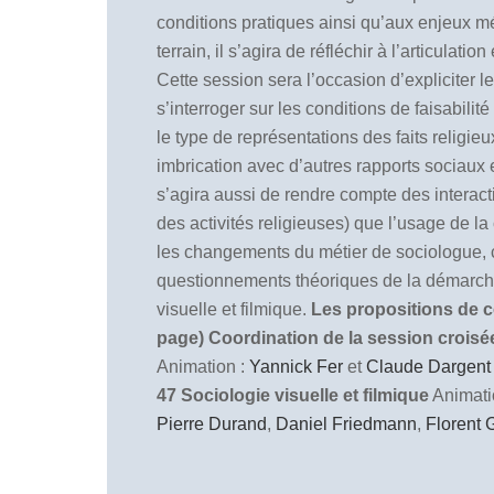
conditions pratiques ainsi qu’aux enjeux mé
terrain, il s’agira de réfléchir à l’articula
Cette session sera l’occasion d’expliciter 
s’interroger sur les conditions de faisabili
le type de représentations des faits religieu
imbrication avec d’autres rapports sociaux et
s’agira aussi de rendre compte des interacti
des activités religieuses) que l’usage de l
les changements du métier de sociologue, cet
questionnements théoriques de la démarche f
visuelle et filmique.
Les propositions de co
page)
Coordination de la session crois
Animation :
Yannick Fer
et
Claude Dargent
47 Sociologie visuelle et filmique
Animati
Pierre Durand
,
Daniel Friedmann
,
Florent