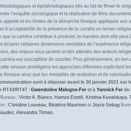
thodologiques et épistémologiques liés au fait de filmer le relig
tion entre l’enquête sociologique et la réalisation de films docume
les apports et les limites de la démarche filmique appliquée aux
té et d’acceptabilité de la présence de la caméra en terrain rel
x que la caméra contribue à produire, la manière dont elle peut à 
 éclairer certaines dimensions sensibles de l’expérience religieuse
ons, des enjeux sous-jacents et des attentes des acteurs religieu
a caméra est susceptible de susciter. Plus généralement, en lie
te session privilégiera les approches réflexives explicitant les
ilmique ainsi que les modalités de restitution et de valorisat
mmunication sont à déposer avant le 30 janvier 2021 sur le 
ée RT43/RT47 :
Gwendoline Malogne-Fer
et à
Yannick Fer
du
Bureau :
Victor A. Blanco
,
Hamza Esmili
,
Kristina Kovalskaya
,
on :
Christine Louveau
,
Béatrice Maurines
et
Joyce Sebag
Bure
 Gaudez
,
Alexandra Tilman.