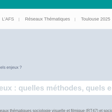
L’AFS
Réseaux Thématiques
Toulouse 2025
uels enjeux ?
gieux : quelles méthodes, quels 
eaux thématiques sociologie visuelle et filmique (RT47) et socio