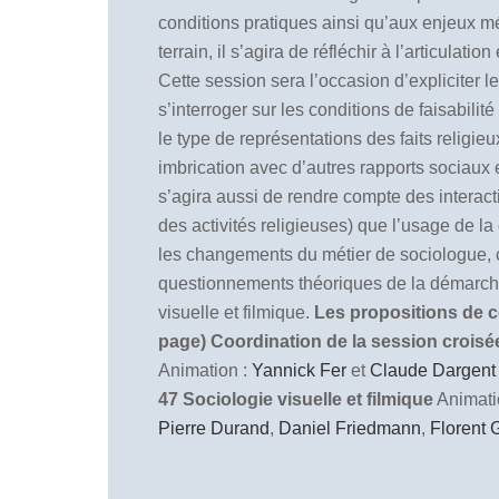
conditions pratiques ainsi qu’aux enjeux mé
terrain, il s’agira de réfléchir à l’articula
Cette session sera l’occasion d’expliciter 
s’interroger sur les conditions de faisabili
le type de représentations des faits religieu
imbrication avec d’autres rapports sociaux et
s’agira aussi de rendre compte des interacti
des activités religieuses) que l’usage de l
les changements du métier de sociologue, cet
questionnements théoriques de la démarche f
visuelle et filmique.
Les propositions de co
page)
Coordination de la session crois
Animation :
Yannick Fer
et
Claude Dargent
47 Sociologie visuelle et filmique
Animati
Pierre Durand
,
Daniel Friedmann
,
Florent