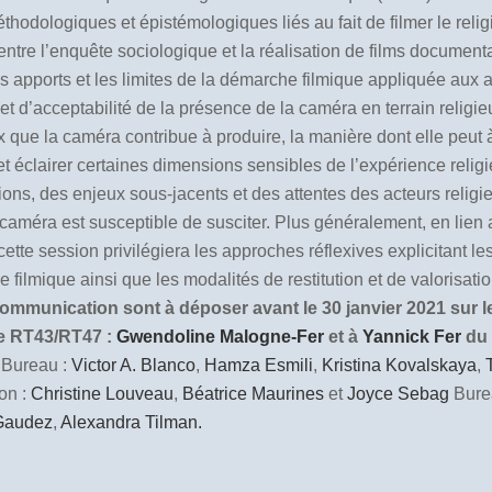
thodologiques et épistémologiques liés au fait de filmer le relig
tion entre l’enquête sociologique et la réalisation de films docume
les apports et les limites de la démarche filmique appliquée aux
té et d’acceptabilité de la présence de la caméra en terrain rel
x que la caméra contribue à produire, la manière dont elle peut à 
 éclairer certaines dimensions sensibles de l’expérience religieuse
ons, des enjeux sous-jacents et des attentes des acteurs religieu
a caméra est susceptible de susciter. Plus généralement, en lie
te session privilégiera les approches réflexives explicitant les
ilmique ainsi que les modalités de restitution et de valorisat
mmunication sont à déposer avant le 30 janvier 2021 sur le 
ée RT43/RT47 :
Gwendoline Malogne-Fer
et à
Yannick Fer
du
Bureau :
Victor A. Blanco
,
Hamza Esmili
,
Kristina Kovalskaya
,
on :
Christine Louveau
,
Béatrice Maurines
et
Joyce Sebag
Bure
 Gaudez
,
Alexandra Tilman.