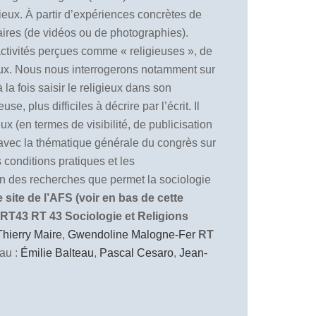
ieux. À partir d’expériences concrètes de
ntaires (de vidéos ou de photographies).
 activités perçues comme « religieuses », de
igieux. Nous nous interrogerons notamment sur
la fois saisir le religieux dans son
, plus difficiles à décrire par l’écrit. Il
x (en termes de visibilité, de publicisation
n avec la thématique générale du congrès sur
 conditions pratiques et les
ion des recherches que permet la sociologie
site de l’AFS (voir en bas de cette
 RT43
RT 43 Sociologie et Religions
Thierry Maire
,
Gwendoline Malogne-Fer
RT
au :
Émilie Balteau
,
Pascal Cesaro
,
Jean-