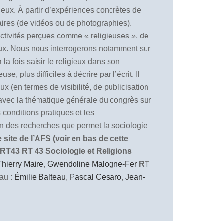
ieux. À partir d’expériences concrètes de
ntaires (de vidéos ou de photographies).
 activités perçues comme « religieuses », de
igieux. Nous nous interrogerons notamment sur
la fois saisir le religieux dans son
, plus difficiles à décrire par l’écrit. Il
x (en termes de visibilité, de publicisation
n avec la thématique générale du congrès sur
 conditions pratiques et les
ion des recherches que permet la sociologie
site de l’AFS (voir en bas de cette
 RT43
RT 43 Sociologie et Religions
Thierry Maire
,
Gwendoline Malogne-Fer
RT
au :
Émilie Balteau
,
Pascal Cesaro
,
Jean-