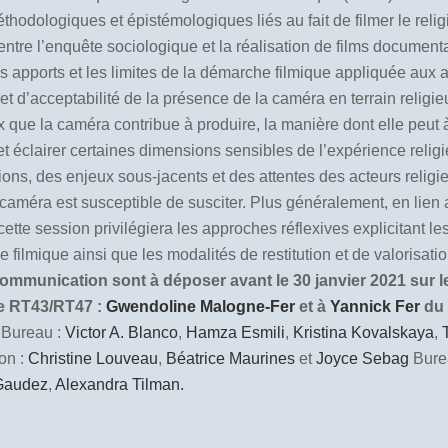
thodologiques et épistémologiques liés au fait de filmer le relig
tion entre l’enquête sociologique et la réalisation de films docume
les apports et les limites de la démarche filmique appliquée aux
té et d’acceptabilité de la présence de la caméra en terrain rel
x que la caméra contribue à produire, la manière dont elle peut à 
 éclairer certaines dimensions sensibles de l’expérience religieuse
ons, des enjeux sous-jacents et des attentes des acteurs religieu
a caméra est susceptible de susciter. Plus généralement, en lie
te session privilégiera les approches réflexives explicitant les
ilmique ainsi que les modalités de restitution et de valorisat
mmunication sont à déposer avant le 30 janvier 2021 sur le 
ée RT43/RT47 :
Gwendoline Malogne-Fer
et à
Yannick Fer
du
Bureau :
Victor A. Blanco
,
Hamza Esmili
,
Kristina Kovalskaya
,
on :
Christine Louveau
,
Béatrice Maurines
et
Joyce Sebag
Bure
 Gaudez
,
Alexandra Tilman.