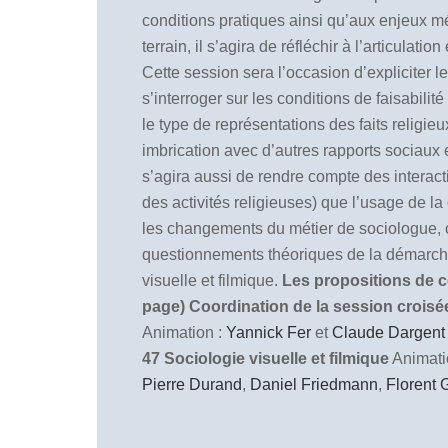
conditions pratiques ainsi qu’aux enjeux mé
terrain, il s’agira de réfléchir à l’articula
Cette session sera l’occasion d’expliciter 
s’interroger sur les conditions de faisabili
le type de représentations des faits religieu
imbrication avec d’autres rapports sociaux et
s’agira aussi de rendre compte des interacti
des activités religieuses) que l’usage de l
les changements du métier de sociologue, cet
questionnements théoriques de la démarche f
visuelle et filmique.
Les propositions de co
page)
Coordination de la session crois
Animation :
Yannick Fer
et
Claude Dargent
47 Sociologie visuelle et filmique
Animati
Pierre Durand
,
Daniel Friedmann
,
Florent