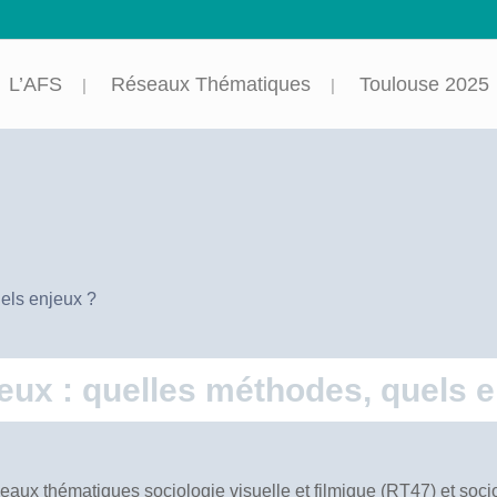
L’AFS
Réseaux Thématiques
Toulouse 2025
uels enjeux ?
gieux : quelles méthodes, quels 
eaux thématiques sociologie visuelle et filmique (RT47) et socio