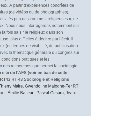
ieux. À partir d’expériences concrètes de
ntaires (de vidéos ou de photographies).
 activités perçues comme « religieuses », de
igieux. Nous nous interrogerons notamment sur
la fois saisir le religieux dans son
, plus difficiles à décrire par l’écrit. Il
x (en termes de visibilité, de publicisation
n avec la thématique générale du congrès sur
 conditions pratiques et les
ion des recherches que permet la sociologie
site de l’AFS (voir en bas de cette
 RT43
RT 43 Sociologie et Religions
Thierry Maire
,
Gwendoline Malogne-Fer
RT
au :
Émilie Balteau
,
Pascal Cesaro
,
Jean-