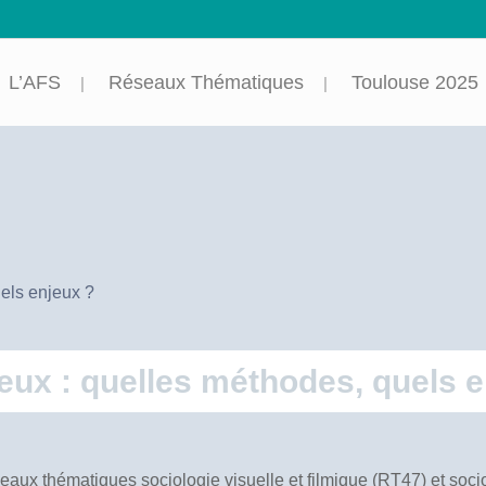
L’AFS
Réseaux Thématiques
Toulouse 2025
uels enjeux ?
gieux : quelles méthodes, quels 
eaux thématiques sociologie visuelle et filmique (RT47) et socio