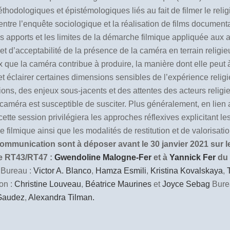
thodologiques et épistémologiques liés au fait de filmer le relig
tion entre l’enquête sociologique et la réalisation de films docume
les apports et les limites de la démarche filmique appliquée aux
té et d’acceptabilité de la présence de la caméra en terrain rel
x que la caméra contribue à produire, la manière dont elle peut à 
 éclairer certaines dimensions sensibles de l’expérience religieuse
ons, des enjeux sous-jacents et des attentes des acteurs religieu
a caméra est susceptible de susciter. Plus généralement, en lie
te session privilégiera les approches réflexives explicitant les
ilmique ainsi que les modalités de restitution et de valorisat
mmunication sont à déposer avant le 30 janvier 2021 sur le 
ée RT43/RT47 :
Gwendoline Malogne-Fer
et à
Yannick Fer
du
Bureau :
Victor A. Blanco
,
Hamza Esmili
,
Kristina Kovalskaya
,
on :
Christine Louveau
,
Béatrice Maurines
et
Joyce Sebag
Bure
 Gaudez
,
Alexandra Tilman.