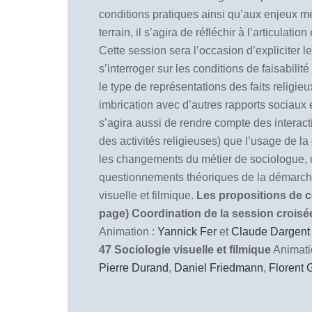
conditions pratiques ainsi qu’aux enjeux mé
terrain, il s’agira de réfléchir à l’articula
Cette session sera l’occasion d’expliciter 
s’interroger sur les conditions de faisabili
le type de représentations des faits religieu
imbrication avec d’autres rapports sociaux et
s’agira aussi de rendre compte des interacti
des activités religieuses) que l’usage de l
les changements du métier de sociologue, cet
questionnements théoriques de la démarche f
visuelle et filmique.
Les propositions de co
page)
Coordination de la session crois
Animation :
Yannick Fer
et
Claude Dargent
47 Sociologie visuelle et filmique
Animati
Pierre Durand
,
Daniel Friedmann
,
Florent