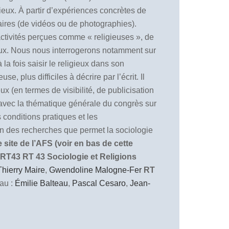
ieux. À partir d’expériences concrètes de
ntaires (de vidéos ou de photographies).
 activités perçues comme « religieuses », de
igieux. Nous nous interrogerons notamment sur
la fois saisir le religieux dans son
, plus difficiles à décrire par l’écrit. Il
x (en termes de visibilité, de publicisation
n avec la thématique générale du congrès sur
 conditions pratiques et les
ion des recherches que permet la sociologie
site de l’AFS (voir en bas de cette
 RT43
RT 43 Sociologie et Religions
Thierry Maire
,
Gwendoline Malogne-Fer
RT
au :
Émilie Balteau
,
Pascal Cesaro
,
Jean-