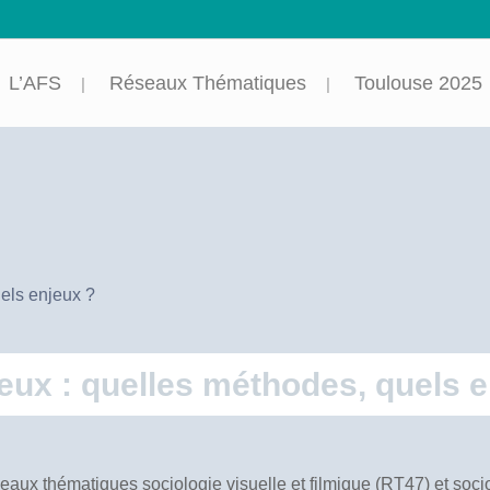
L’AFS
Réseaux Thématiques
Toulouse 2025
uels enjeux ?
gieux : quelles méthodes, quels 
eaux thématiques sociologie visuelle et filmique (RT47) et socio