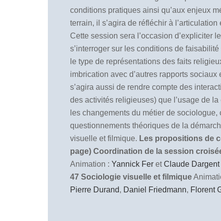
conditions pratiques ainsi qu’aux enjeux mé
terrain, il s’agira de réfléchir à l’articula
Cette session sera l’occasion d’expliciter 
s’interroger sur les conditions de faisabili
le type de représentations des faits religieu
imbrication avec d’autres rapports sociaux et
s’agira aussi de rendre compte des interacti
des activités religieuses) que l’usage de l
les changements du métier de sociologue, cet
questionnements théoriques de la démarche f
visuelle et filmique.
Les propositions de co
page)
Coordination de la session crois
Animation :
Yannick Fer
et
Claude Dargent
47 Sociologie visuelle et filmique
Animati
Pierre Durand
,
Daniel Friedmann
,
Florent