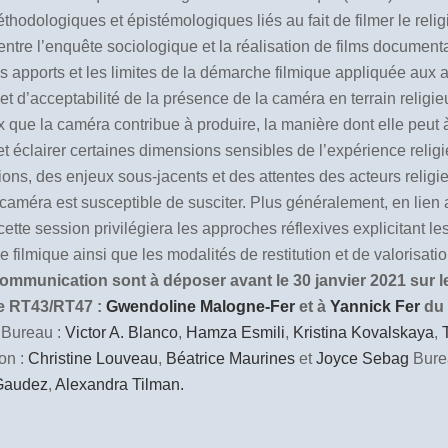
thodologiques et épistémologiques liés au fait de filmer le relig
tion entre l’enquête sociologique et la réalisation de films docume
les apports et les limites de la démarche filmique appliquée aux
té et d’acceptabilité de la présence de la caméra en terrain rel
x que la caméra contribue à produire, la manière dont elle peut à 
 éclairer certaines dimensions sensibles de l’expérience religieuse
ons, des enjeux sous-jacents et des attentes des acteurs religieu
a caméra est susceptible de susciter. Plus généralement, en lie
te session privilégiera les approches réflexives explicitant les
ilmique ainsi que les modalités de restitution et de valorisat
mmunication sont à déposer avant le 30 janvier 2021 sur le 
ée RT43/RT47 :
Gwendoline Malogne-Fer
et à
Yannick Fer
du
Bureau :
Victor A. Blanco
,
Hamza Esmili
,
Kristina Kovalskaya
,
on :
Christine Louveau
,
Béatrice Maurines
et
Joyce Sebag
Bure
 Gaudez
,
Alexandra Tilman.