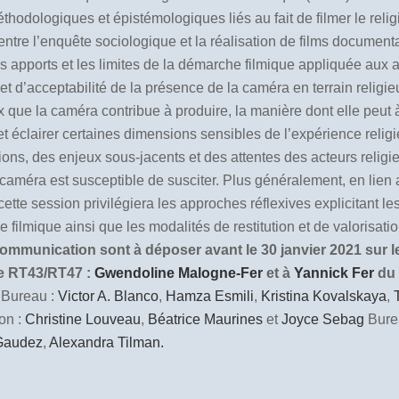
thodologiques et épistémologiques liés au fait de filmer le relig
tion entre l’enquête sociologique et la réalisation de films docume
les apports et les limites de la démarche filmique appliquée aux
té et d’acceptabilité de la présence de la caméra en terrain rel
x que la caméra contribue à produire, la manière dont elle peut à 
 éclairer certaines dimensions sensibles de l’expérience religieuse
ons, des enjeux sous-jacents et des attentes des acteurs religieu
a caméra est susceptible de susciter. Plus généralement, en lie
te session privilégiera les approches réflexives explicitant les
ilmique ainsi que les modalités de restitution et de valorisat
mmunication sont à déposer avant le 30 janvier 2021 sur le 
ée RT43/RT47 :
Gwendoline Malogne-Fer
et à
Yannick Fer
du
Bureau :
Victor A. Blanco
,
Hamza Esmili
,
Kristina Kovalskaya
,
on :
Christine Louveau
,
Béatrice Maurines
et
Joyce Sebag
Bure
 Gaudez
,
Alexandra Tilman.