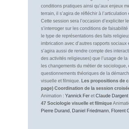
conditions pratiques ainsi qu’aux enjeux mé
terrain, il s’agira de réfléchir à l’articula
Cette session sera l’occasion d’expliciter 
s’interroger sur les conditions de faisabili
le type de représentations des faits religieu
imbrication avec d’autres rapports sociaux et
s’agira aussi de rendre compte des interacti
des activités religieuses) que l’usage de l
les changements du métier de sociologue, cet
questionnements théoriques de la démarche f
visuelle et filmique.
Les propositions de co
page)
Coordination de la session crois
Animation :
Yannick Fer
et
Claude Dargent
47 Sociologie visuelle et filmique
Animati
Pierre Durand
,
Daniel Friedmann
,
Florent