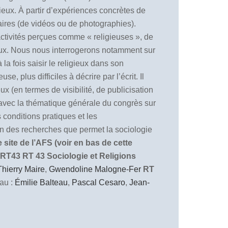
ieux. À partir d’expériences concrètes de
ntaires (de vidéos ou de photographies).
 activités perçues comme « religieuses », de
igieux. Nous nous interrogerons notamment sur
la fois saisir le religieux dans son
, plus difficiles à décrire par l’écrit. Il
x (en termes de visibilité, de publicisation
n avec la thématique générale du congrès sur
 conditions pratiques et les
ion des recherches que permet la sociologie
site de l’AFS (voir en bas de cette
 RT43
RT 43 Sociologie et Religions
Thierry Maire
,
Gwendoline Malogne-Fer
RT
au :
Émilie Balteau
,
Pascal Cesaro
,
Jean-