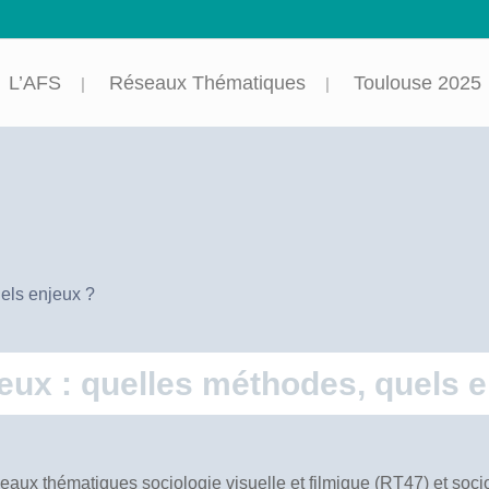
L’AFS
Réseaux Thématiques
Toulouse 2025
uels enjeux ?
gieux : quelles méthodes, quels 
eaux thématiques sociologie visuelle et filmique (RT47) et socio