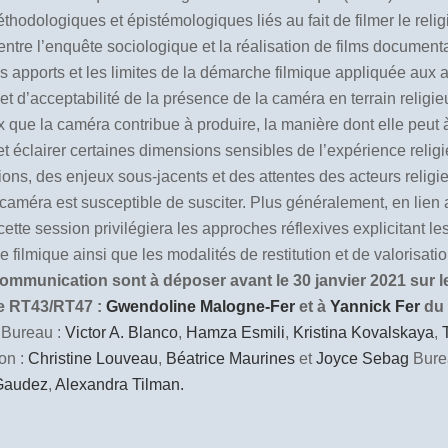
thodologiques et épistémologiques liés au fait de filmer le relig
tion entre l’enquête sociologique et la réalisation de films docume
les apports et les limites de la démarche filmique appliquée aux
té et d’acceptabilité de la présence de la caméra en terrain rel
x que la caméra contribue à produire, la manière dont elle peut à 
 éclairer certaines dimensions sensibles de l’expérience religieuse
ons, des enjeux sous-jacents et des attentes des acteurs religieu
a caméra est susceptible de susciter. Plus généralement, en lie
te session privilégiera les approches réflexives explicitant les
ilmique ainsi que les modalités de restitution et de valorisat
mmunication sont à déposer avant le 30 janvier 2021 sur le 
ée RT43/RT47 :
Gwendoline Malogne-Fer
et à
Yannick Fer
du
Bureau :
Victor A. Blanco
,
Hamza Esmili
,
Kristina Kovalskaya
,
on :
Christine Louveau
,
Béatrice Maurines
et
Joyce Sebag
Bure
 Gaudez
,
Alexandra Tilman.