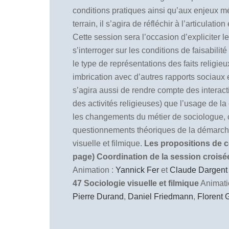
conditions pratiques ainsi qu’aux enjeux mé
terrain, il s’agira de réfléchir à l’articula
Cette session sera l’occasion d’expliciter 
s’interroger sur les conditions de faisabili
le type de représentations des faits religieu
imbrication avec d’autres rapports sociaux et
s’agira aussi de rendre compte des interacti
des activités religieuses) que l’usage de l
les changements du métier de sociologue, cet
questionnements théoriques de la démarche f
visuelle et filmique.
Les propositions de co
page)
Coordination de la session crois
Animation :
Yannick Fer
et
Claude Dargent
47 Sociologie visuelle et filmique
Animati
Pierre Durand
,
Daniel Friedmann
,
Florent