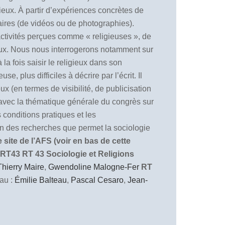
ieux. À partir d’expériences concrètes de
ntaires (de vidéos ou de photographies).
 activités perçues comme « religieuses », de
igieux. Nous nous interrogerons notamment sur
la fois saisir le religieux dans son
, plus difficiles à décrire par l’écrit. Il
x (en termes de visibilité, de publicisation
n avec la thématique générale du congrès sur
 conditions pratiques et les
ion des recherches que permet la sociologie
site de l’AFS (voir en bas de cette
 RT43
RT 43 Sociologie et Religions
Thierry Maire
,
Gwendoline Malogne-Fer
RT
au :
Émilie Balteau
,
Pascal Cesaro
,
Jean-