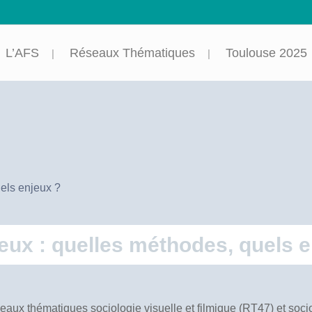
L’AFS
Réseaux Thématiques
Toulouse 2025
uels enjeux ?
gieux : quelles méthodes, quels 
eaux thématiques sociologie visuelle et filmique (RT47) et socio