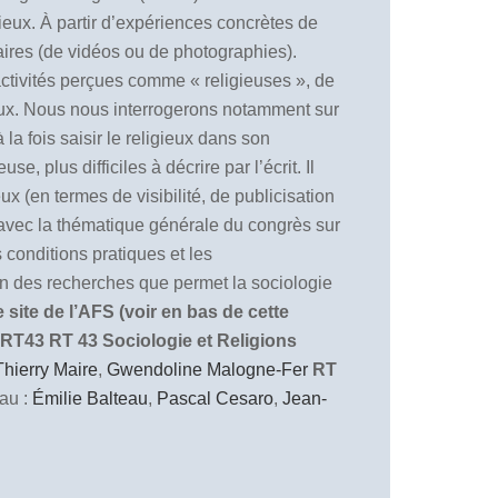
ieux. À partir d’expériences concrètes de
ntaires (de vidéos ou de photographies).
 activités perçues comme « religieuses », de
igieux. Nous nous interrogerons notamment sur
la fois saisir le religieux dans son
, plus difficiles à décrire par l’écrit. Il
x (en termes de visibilité, de publicisation
n avec la thématique générale du congrès sur
 conditions pratiques et les
ion des recherches que permet la sociologie
site de l’AFS (voir en bas de cette
 RT43
RT 43 Sociologie et Religions
Thierry Maire
,
Gwendoline Malogne-Fer
RT
au :
Émilie Balteau
,
Pascal Cesaro
,
Jean-