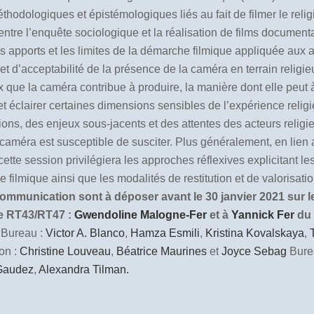
thodologiques et épistémologiques liés au fait de filmer le relig
tion entre l’enquête sociologique et la réalisation de films docume
les apports et les limites de la démarche filmique appliquée aux
té et d’acceptabilité de la présence de la caméra en terrain rel
x que la caméra contribue à produire, la manière dont elle peut à 
 éclairer certaines dimensions sensibles de l’expérience religieuse
ons, des enjeux sous-jacents et des attentes des acteurs religieu
a caméra est susceptible de susciter. Plus généralement, en lie
te session privilégiera les approches réflexives explicitant les
ilmique ainsi que les modalités de restitution et de valorisat
mmunication sont à déposer avant le 30 janvier 2021 sur le 
ée RT43/RT47 :
Gwendoline Malogne-Fer
et à
Yannick Fer
du
Bureau :
Victor A. Blanco
,
Hamza Esmili
,
Kristina Kovalskaya
,
on :
Christine Louveau
,
Béatrice Maurines
et
Joyce Sebag
Bure
 Gaudez
,
Alexandra Tilman.