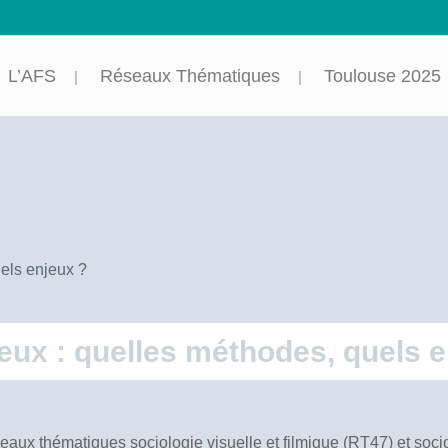
L’AFS
Réseaux Thématiques
Toulouse 2025
uels enjeux ?
gieux : quelles méthodes, quels 
eaux thématiques sociologie visuelle et filmique (RT47) et socio