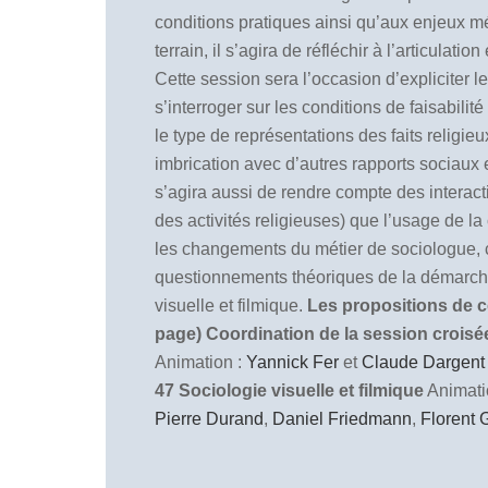
conditions pratiques ainsi qu’aux enjeux mé
terrain, il s’agira de réfléchir à l’articula
Cette session sera l’occasion d’expliciter 
s’interroger sur les conditions de faisabili
le type de représentations des faits religieu
imbrication avec d’autres rapports sociaux et
s’agira aussi de rendre compte des interacti
des activités religieuses) que l’usage de l
les changements du métier de sociologue, cet
questionnements théoriques de la démarche f
visuelle et filmique.
Les propositions de co
page)
Coordination de la session crois
Animation :
Yannick Fer
et
Claude Dargent
47 Sociologie visuelle et filmique
Animati
Pierre Durand
,
Daniel Friedmann
,
Florent