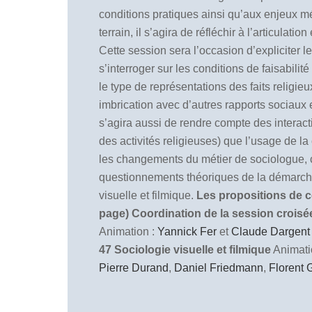
conditions pratiques ainsi qu’aux enjeux mé
terrain, il s’agira de réfléchir à l’articula
Cette session sera l’occasion d’expliciter 
s’interroger sur les conditions de faisabili
le type de représentations des faits religieu
imbrication avec d’autres rapports sociaux et
s’agira aussi de rendre compte des interacti
des activités religieuses) que l’usage de l
les changements du métier de sociologue, cet
questionnements théoriques de la démarche f
visuelle et filmique.
Les propositions de co
page)
Coordination de la session crois
Animation :
Yannick Fer
et
Claude Dargent
47 Sociologie visuelle et filmique
Animati
Pierre Durand
,
Daniel Friedmann
,
Florent