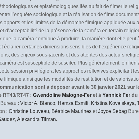
thodologiques et épistémologiques liés au fait de filmer le relig
tion entre l’enquête sociologique et la réalisation de films docume
les apports et les limites de la démarche filmique appliquée aux
té et d’acceptabilité de la présence de la caméra en terrain rel
x que la caméra contribue à produire, la manière dont elle peut à 
 éclairer certaines dimensions sensibles de l’expérience religieuse
ons, des enjeux sous-jacents et des attentes des acteurs religieu
a caméra est susceptible de susciter. Plus généralement, en lie
te session privilégiera les approches réflexives explicitant les
ilmique ainsi que les modalités de restitution et de valorisat
mmunication sont à déposer avant le 30 janvier 2021 sur le 
ée RT43/RT47 :
Gwendoline Malogne-Fer
et à
Yannick Fer
du
Bureau :
Victor A. Blanco
,
Hamza Esmili
,
Kristina Kovalskaya
,
on :
Christine Louveau
,
Béatrice Maurines
et
Joyce Sebag
Bure
 Gaudez
,
Alexandra Tilman.