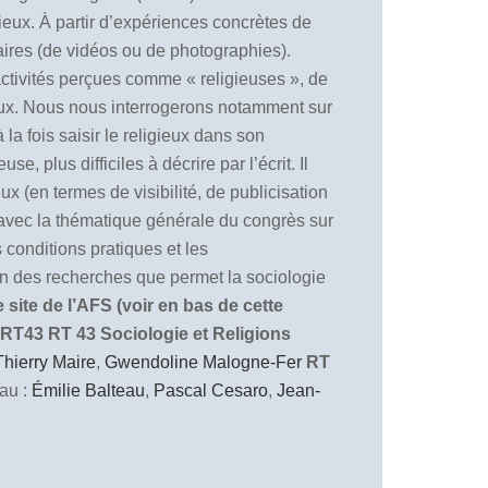
ieux. À partir d’expériences concrètes de
ntaires (de vidéos ou de photographies).
 activités perçues comme « religieuses », de
igieux. Nous nous interrogerons notamment sur
la fois saisir le religieux dans son
, plus difficiles à décrire par l’écrit. Il
x (en termes de visibilité, de publicisation
n avec la thématique générale du congrès sur
 conditions pratiques et les
ion des recherches que permet la sociologie
site de l’AFS (voir en bas de cette
 RT43
RT 43 Sociologie et Religions
Thierry Maire
,
Gwendoline Malogne-Fer
RT
au :
Émilie Balteau
,
Pascal Cesaro
,
Jean-