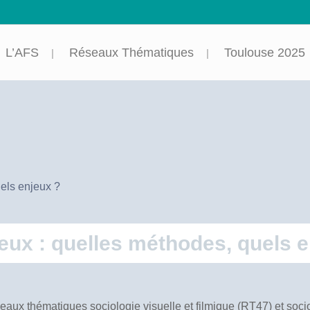
L’AFS
Réseaux Thématiques
Toulouse 2025
uels enjeux ?
gieux : quelles méthodes, quels 
eaux thématiques sociologie visuelle et filmique (RT47) et socio