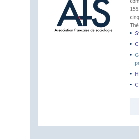
com
155
cin
Thé
S
C
G
p
H
C