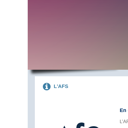
L'AFS
En 
L’A