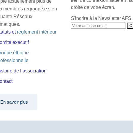
lien de connexion situé en ha
pte actuellement plus de
droite de votre écran.
5 membres regroupé.e.s en
quante Réseaux
S'incrire à la Newsletter AFS
matiques.
tatuts
et
règlement intérieur
omité exécutif
roupe éthique
rofessionnelle
istoire de l’association
ontact
En savoir plus