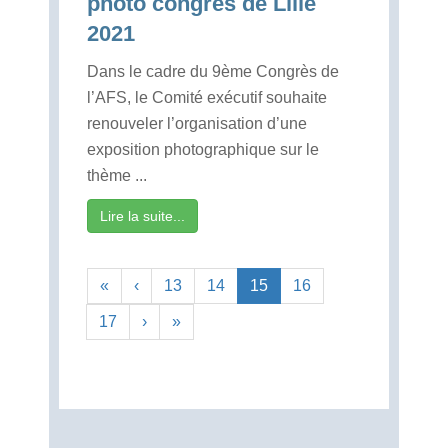
photo congrès de Lille
2021
Dans le cadre du 9ème Congrès de
l’AFS, le Comité exécutif souhaite
renouveler l’organisation d’une
exposition photographique sur le
thème ...
Lire la suite...
«
‹
13
14
15
16
17
›
»